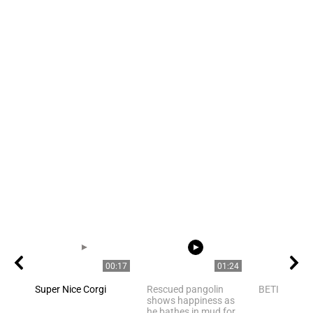
00:17
01:24
Super Nice Corgi
Rescued pangolin
BETISIER a
shows happiness as
he bathes in mud for...