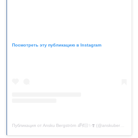
Посмотреть эту публикацию в Instagram
Публикация от Ansku Bergström 🌈💃🏻✨❣️ (@anskubergstrom)