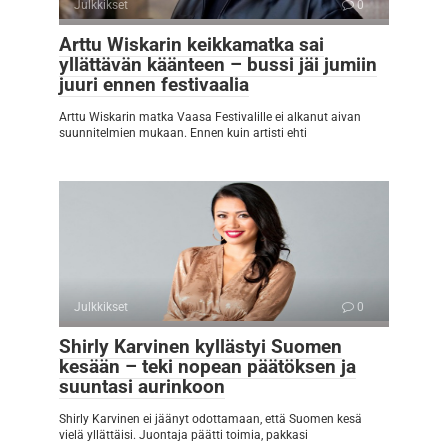
Julkkikset
0
Arttu Wiskarin keikkamatka sai
yllättävän käänteen – bussi jäi jumiin
juuri ennen festivaalia
Arttu Wiskarin matka Vaasa Festivalille ei alkanut aivan
suunnitelmien mukaan. Ennen kuin artisti ehti
Julkkikset
0
Shirly Karvinen kyllästyi Suomen
kesään – teki nopean päätöksen ja
suuntasi aurinkoon
Shirly Karvinen ei jäänyt odottamaan, että Suomen kesä
vielä yllättäisi. Juontaja päätti toimia, pakkasi