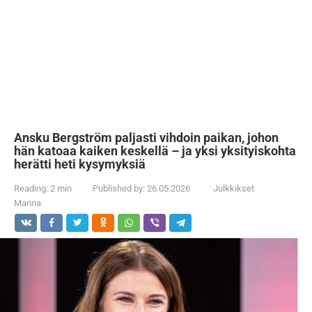
Ansku Bergström paljasti vihdoin paikan, johon
hän katoaa kaiken keskellä – ja yksi yksityiskohta
herätti heti kysymyksiä
Reading:
2 min
Published by:
26.05.2026
Julkkikset
Marina