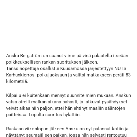
Ansku Bergström on saanut viime päivinä palautella itseään
poikkeuksellisen rankan suorituksen jälkeen.
Tanssinopettaja osallistui Kuusamossa järjestettyyn NUTS
Karhunkierros -polkujuoksuun ja valitsi matkakseen peräti 83
kilometriä.
Kilpailu ei kuitenkaan mennyt suunnitelmien mukaan. Anskun
vatsa oireili matkan aikana pahasti, ja jatkuvat pysähdykset
veivät aikaa niin paljon, ettei hän ehtinyt maaliin sääntöjen
puitteissa. Lopulta suoritus hylättiin.
Raskaan viikonlopun jälkeen Ansku on nyt palannut kotiin ja
näyttänyt seuraajilleen paikan, jossa hän selvästi rentoutuu