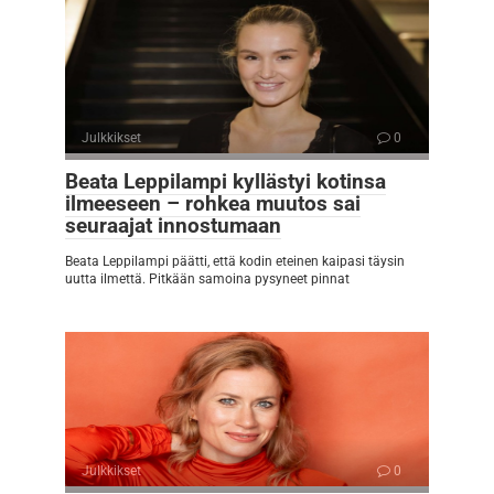
Julkkikset
0
Beata Leppilampi kyllästyi kotinsa
ilmeeseen – rohkea muutos sai
seuraajat innostumaan
Beata Leppilampi päätti, että kodin eteinen kaipasi täysin
uutta ilmettä. Pitkään samoina pysyneet pinnat
Julkkikset
0