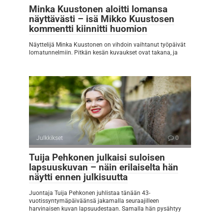
Minka Kuustonen aloitti lomansa
näyttävästi – isä Mikko Kuustosen
kommentti kiinnitti huomion
Näyttelijä Minka Kuustonen on vihdoin vaihtanut työpäivät
lomatunnelmiin. Pitkän kesän kuvaukset ovat takana, ja
Julkkikset
0
Tuija Pehkonen julkaisi suloisen
lapsuuskuvan – näin erilaiselta hän
näytti ennen julkisuutta
Juontaja Tuija Pehkonen juhlistaa tänään 43-
vuotissyntymäpäiväänsä jakamalla seuraajilleen
harvinaisen kuvan lapsuudestaan. Samalla hän pysähtyy