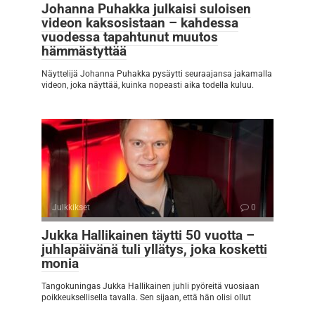
Johanna Puhakka julkaisi suloisen
videon kaksosistaan – kahdessa
vuodessa tapahtunut muutos
hämmästyttää
Näyttelijä Johanna Puhakka pysäytti seuraajansa jakamalla
videon, joka näyttää, kuinka nopeasti aika todella kuluu.
Julkkikset
0
Jukka Hallikainen täytti 50 vuotta –
juhlapäivänä tuli yllätys, joka kosketti
monia
Tangokuningas Jukka Hallikainen juhli pyöreitä vuosiaan
poikkeuksellisella tavalla. Sen sijaan, että hän olisi ollut