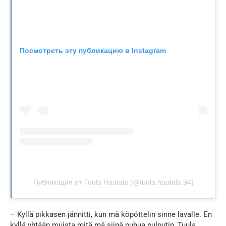
Посмотреть эту публикацию в Instagram
Публикация от Tuula Hautala (@tuula.hautala.94)
– Kyllä pikkasen jännitti, kun mä köpöttelin sinne lavalle. En
kyllä yhtään muista mitä mä siinä puhua pulputin, Tuula