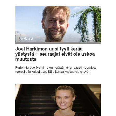
Julkkikset
0
Joel Harkimon uusi tyyli kerää
ylistystä – seuraajat eivät ole uskoa
muutosta
Purjehtija Joel Harkimo on herättänyt runsaasti huomiota
tuoreella julkaisullaan. Tällä kertaa keskustelu ei pyöri