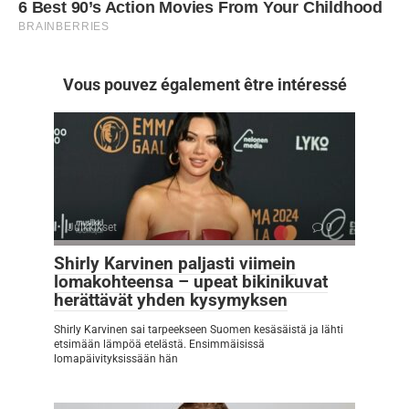
Vous pouvez également être intéressé
Julkkikset
0
Shirly Karvinen paljasti viimein
lomakohteensa – upeat bikinikuvat
herättävät yhden kysymyksen
Shirly Karvinen sai tarpeekseen Suomen kesäsäistä ja lähti
etsimään lämpöä etelästä. Ensimmäisissä
lomapäivityksissään hän