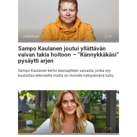
Julkkikset
0
Sampo Kaulanen joutui yllättävän
vaivan takia hoitoon – ”Kännykkäkäsi”
pysäytti arjen
Sampo Kaulanen kertoi seuraajilleen vaivasta, jonka syy
kuulostaa erikoiselta mutta on monelle nykypäivänä tuttu.
Julkkikset
0