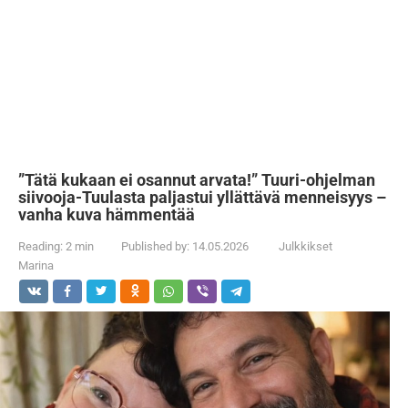
”Tätä kukaan ei osannut arvata!” Tuuri-ohjelman
siivooja-Tuulasta paljastui yllättävä menneisyys –
vanha kuva hämmentää
Reading:
2 min
Published by:
14.05.2026
Julkkikset
Marina