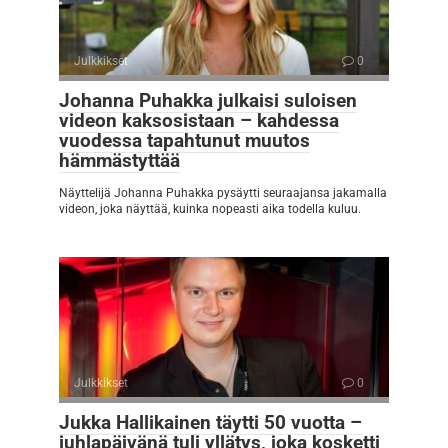
Julkkikset
0
Johanna Puhakka julkaisi suloisen
videon kaksosistaan – kahdessa
vuodessa tapahtunut muutos
hämmästyttää
Näyttelijä Johanna Puhakka pysäytti seuraajansa jakamalla
videon, joka näyttää, kuinka nopeasti aika todella kuluu.
Julkkikset
0
Jukka Hallikainen täytti 50 vuotta –
juhlapäivänä tuli yllätys, joka kosketti