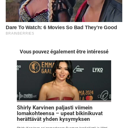
Vous pouvez également être intéressé
Julkkikset
0
Shirly Karvinen paljasti viimein
lomakohteensa – upeat bikinikuvat
herättävät yhden kysymyksen