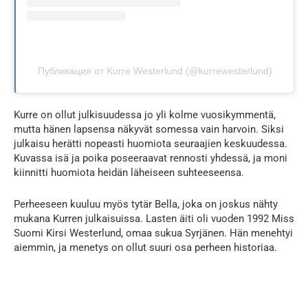
Публикация от Kurre Westerlund (@kurrewesterlund)
Kurre on ollut julkisuudessa jo yli kolme vuosikymmentä,
mutta hänen lapsensa näkyvät somessa vain harvoin. Siksi
julkaisu herätti nopeasti huomiota seuraajien keskuudessa.
Kuvassa isä ja poika poseeraavat rennosti yhdessä, ja moni
kiinnitti huomiota heidän läheiseen suhteeseensa.
Perheeseen kuuluu myös tytär Bella, joka on joskus nähty
mukana Kurren julkaisuissa. Lasten äiti oli vuoden 1992 Miss
Suomi Kirsi Westerlund, omaa sukua Syrjänen. Hän menehtyi
aiemmin, ja menetys on ollut suuri osa perheen historiaa.