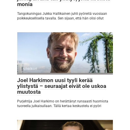
monia
Tangokuningas Jukka Hallikainen juhli pyöreitä vuosiaan
poikkeuksellisella tavalla. Sen sijaan, että hän olisi ollut
Julkkikset
0
Joel Harkimon uusi tyyli kerää
ylistystä – seuraajat eivät ole uskoa
muutosta
Purjehtija Joel Harkimo on herättänyt runsaasti huomiota
tuoreella julkaisullaan. Tällä kertaa keskustelu ei pyöri