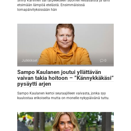
Shirly Karvinen sai tarpeekseen Suomen kesäsäistä ja lähti
etsimään lämpöä etelästä. Ensimmäisissä
lomapäivityksissään hän
Julkkikset
0
Sampo Kaulanen joutui yllättävän
vaivan takia hoitoon – ”Kännykkäkäsi”
pysäytti arjen
Sampo Kaulanen kertoi seuraajilleen vaivasta, jonka syy
kuulostaa erikoiselta mutta on monelle nykypäivänä tuttu.