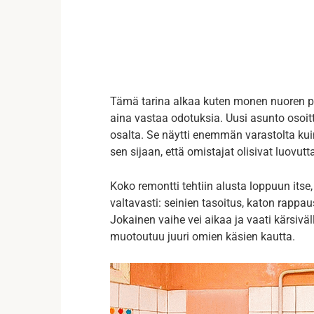
Tämä tarina alkaa kuten monen nuoren pe
aina vastaa odotuksia. Uusi asunto osoitt
osalta. Se näytti enemmän varastolta kuin
sen sijaan, että omistajat olisivat luovut
Koko remontti tehtiin alusta loppuun itse,
valtavasti: seinien tasoitus, katon rappaus
Jokainen vaihe vei aikaa ja vaati kärsiväll
muotoutuu juuri omien käsien kautta.