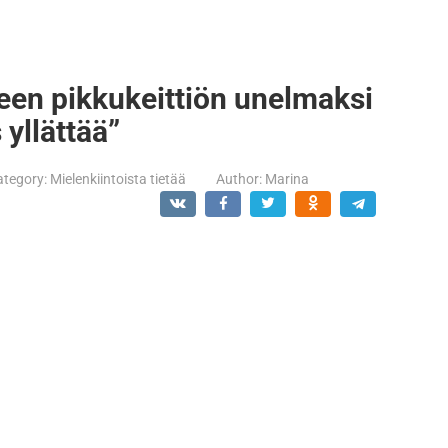
een pikkukeittiön unelmaksi
yllättää”
ategory:
Mielenkiintoista tietää
Author:
Marina