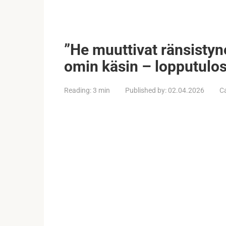
”He muuttivat ränsistyn
omin käsin – lopputulos 
Reading:
3 min
Published by:
02.04.2026
C