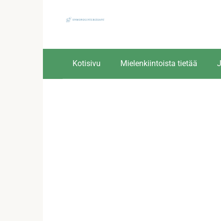
Skip
to
content
Kotisivu
Mielenkiintoista tietää
J