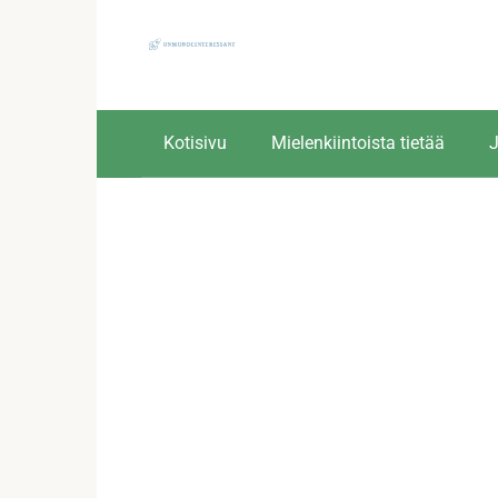
Skip
to
content
Kotisivu
Mielenkiintoista tietää
J