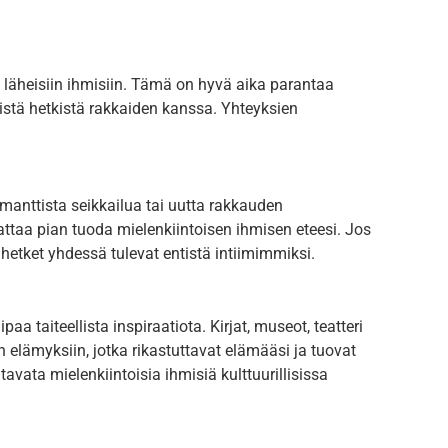
yä läheisiin ihmisiin. Tämä on hyvä aika parantaa
isistä hetkistä rakkaiden kanssa. Yhteyksien
manttista seikkailua tai uutta rakkauden
attaa pian tuoda mielenkiintoisen ihmisen eteesi. Jos
hetket yhdessä tulevat entistä intiimimmiksi.
a taiteellista inspiraatiota. Kirjat, museot, teatteri
iin elämyksiin, jotka rikastuttavat elämääsi ja tuovat
tavata mielenkiintoisia ihmisiä kulttuurillisissa