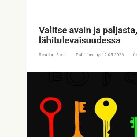
Valitse avain ja paljast
lähitulevaisuudessa
Reading:
2 min
Published by:
12.05.2026
C