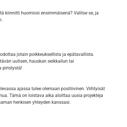
tä kiinnitti huomiosi ensimmäisenä? Valitse se, ja
i.
dottaa jotain poikkeuksellista ja epätavallista.
tävän uutisen, hauskan seikkailun tai
piristystä!
ulevassa ajassa tulee olemaan positiivinen. Viihtyisät
nua. Tämä on loistava aika aloittaa uusia projekteja
at saman henkisen yhteyden kanssasi.