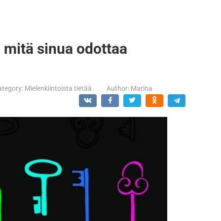
a, mitä sinua odottaa
ategory:
Mielenkiintoista tietää
Author:
Marina