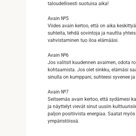
taloudellisesti suotuisa aika!
Avain №5
Viides avain kertoo, että on aika keskitt
suhteita, tehdä sovintoja ja nauttia yhte
vahvistaminen tuo iloa elämääsi.
Avain №6
Jos valitsit kuudennen avaimen, odota ro
kohtaamista. Jos olet sinkku, elämäsi sa
sinulla on kumppani, suhteesi syvenee ja 
Avain №7
Seitsemäs avain kertoo, että sydämesi kaipa
ja näyttelyt vievät sinut uusiin kulttuuris
paljon positiivista energiaa. Saatat myös 
ympäristöissä.