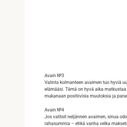
Avain №3
Valinta kolmanteen avaimen tuo hyviä uuti
elämääsi. Tämä on hyvä aika matkustaa t
mukanaan positiivisia muutoksia ja paran
Avain №4
Jos valitsit neljännen avaimen, sinua odo
rahasummia – ehkä vanha velka maksetaan