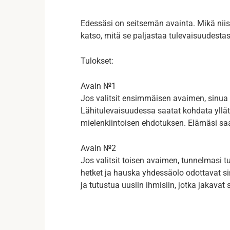
Edessäsi on seitsemän avainta. Mikä niis
katso, mitä se paljastaa tulevaisuudestas
Tulokset:
Avain №1
Jos valitsit ensimmäisen avaimen, sinua o
Lähitulevaisuudessa saatat kohdata yllät
mielenkiintoisen ehdotuksen. Elämäsi saa 
Avain №2
Jos valitsit toisen avaimen, tunnelmasi t
hetket ja hauska yhdessäolo odottavat si
ja tutustua uusiin ihmisiin, jotka jakav