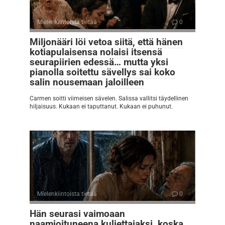
Mielenkiintoista tietää
0
Miljonääri löi vetoa siitä, että hänen
kotiapulaisensa nolaisi itsensä
seurapiirien edessä… mutta yksi
pianolla soitettu sävellys sai koko
salin nousemaan jaloilleen
Carmen soitti viimeisen sävelen. Salissa vallitsi täydellinen
hiljaisuus. Kukaan ei taputtanut. Kukaan ei puhunut.
Mielenkiintoista tietää
0
Hän seurasi vaimoaan
naamioituneena kuljettajaksi, koska