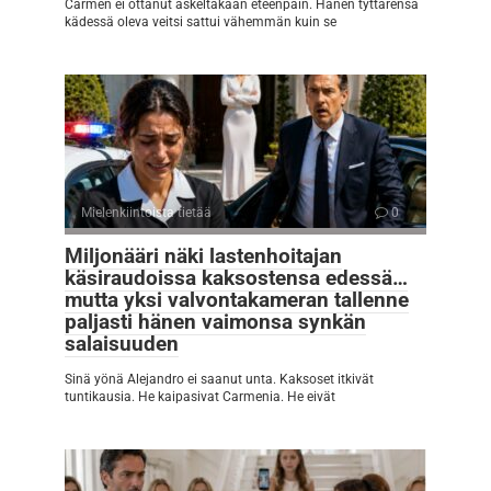
Carmen ei ottanut askeltakaan eteenpäin. Hänen tyttärensä
kädessä oleva veitsi sattui vähemmän kuin se
Mielenkiintoista tietää
0
Miljonääri näki lastenhoitajan
käsiraudoissa kaksostensa edessä…
mutta yksi valvontakameran tallenne
paljasti hänen vaimonsa synkän
salaisuuden
Sinä yönä Alejandro ei saanut unta. Kaksoset itkivät
tuntikausia. He kaipasivat Carmenia. He eivät