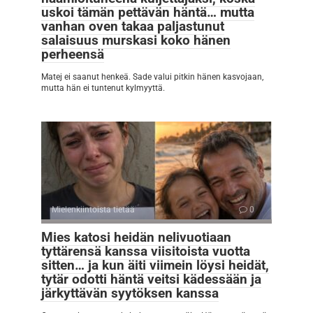
uskoi tämän pettävän häntä… mutta
vanhan oven takaa paljastunut
salaisuus murskasi koko hänen
perheensä
Matej ei saanut henkeä. Sade valui pitkin hänen kasvojaan,
mutta hän ei tuntenut kylmyyttä.
Mielenkiintoista tietää
0
Mies katosi heidän nelivuotiaan
tyttärensä kanssa viisitoista vuotta
sitten… ja kun äiti viimein löysi heidät,
tytär odotti häntä veitsi kädessään ja
järkyttävän syytöksen kanssa