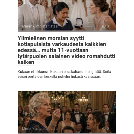
Mielenkiintoista tietää
0
Ylimielinen morsian syytti
kotiapulaista varkaudesta kaikkien
edessä… mutta 11-vuotiaan
tytärpuolen salainen video romahdutti
kaiken
Kukaan ei liikkunut. Kukaan ei uskaltanut hengittää. Sofia
seisoi portaiden keskellä puhelin tiukasti käsissään.
Mielenkiintoista tietää
0