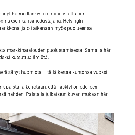
hnyt Raimo Ilaskivi on monille tuttu nimi
oomuksen kansanedustajana, Helsingin
arikkona, ja oli aikanaan myös puolueensa
ahvasta markkinatalouden puolustamisesta. Samalla hän
deksi kutsuttua ilmiötä.
herättänyt huomiota – tällä kertaa kuntonsa vuoksi.
palstalla kerrotaan, että Ilaskivi on edelleen
nsä nähden. Palstalla julkaistun kuvan mukaan hän