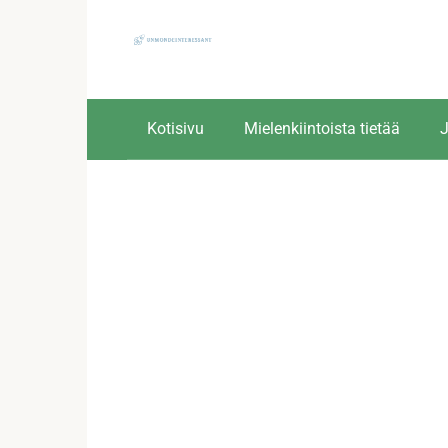
Skip
to
content
Kotisivu
Mielenkiintoista tietää
J