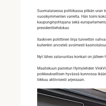
Suomalaisessa politiikassa pitkän uran te
vuosikymmenten varrelta. Hän toimi kok
kaupunginjohtajana sekä europarlamenta
presidenttiehdokas.
Ilaskiven poliittinen linja tunnettiin v
kuitenkin arvosteli avoimesti kasinotalou
Nyt lähes satavuotias konkari on jälleen 
Maaliskuun painetun Hymylehden VinkVink-
poikkeuksellisen hyvässä kunnossa ikää
liikkuu aktiivisesti arjessaan.