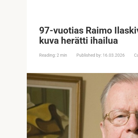
97-vuotias Raimo Ilaskiv
kuva herätti ihailua
Reading:
2 min
Published by:
16.03.2026
C