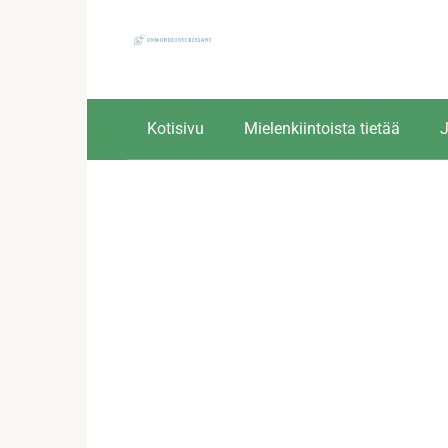
Skip
to
content
Kotisivu
Mielenkiintoista tietää
J