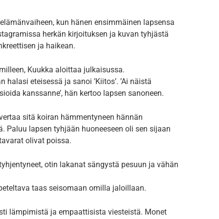
 elämänvaiheen, kun hänen ensimmäinen lapsensa
stagramissa herkän kirjoituksen ja kuvan tyhjästä
nkreettisen ja haikean.
milleen, Kuukka aloittaa julkaisussa.
 halasi eteisessä ja sanoi ’Kiitos’. ’Ai näistä
o asioida kanssanne’, hän kertoo lapsen sanoneen.
 vertaa sitä koiran hämmentyneen hännän
ä. Paluu lapsen tyhjään huoneeseen oli sen sijaan
tavarat olivat poissa.
 tyhjentyneet, otin lakanat sängystä pesuun ja vähän
eteltava taas seisomaan omilla jaloillaan.
ti lämpimistä ja empaattisista viesteistä. Monet