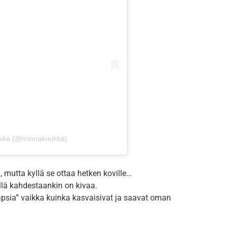
kka (@minnakuukka)
 mutta kyllä se ottaa hetken koville…
llä kahdestaankin on kivaa.
apsia” vaikka kuinka kasvaisivat ja saavat oman