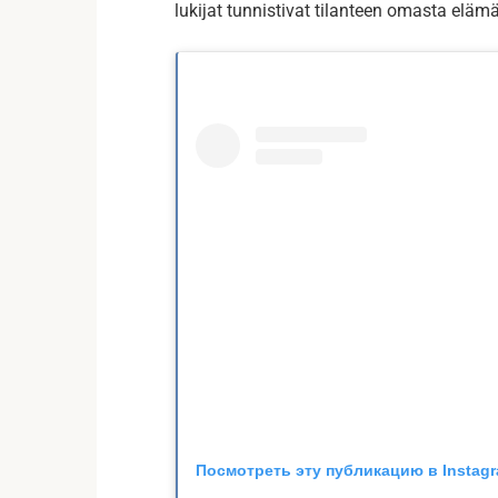
lukijat tunnistivat tilanteen omasta elämä
Посмотреть эту публикацию в Instag