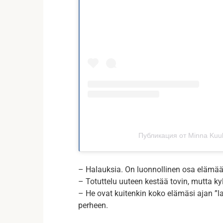
Публикация от Minna Kuu
– Halauksia. On luonnollinen osa elämää,
– Totuttelu uuteen kestää tovin, mutta ky
– He ovat kuitenkin koko elämäsi ajan ”l
perheen.