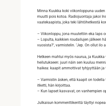
Minna Kuukka koki viikonloppuna uuden
muutti pois kotoa. Radiojuontaja jakoi In
vaatekaapista, joka teki lähtöhetkestä ko
– Viikonloppu, jona muutettiin eka laps o
– Lopulta, kaikkien roudailujen jälkeen hän
vuosista?’, varmistelin. ’Jep. On ollut il
Hetkeen mahtui myös naurua, ja Kuukka
heilutukseen: juuri näin sen kuuluu menn
haikea: kaapit ammottivat tyhjyyttään ja 
– Varmistin äsken, että kaapit on todella
itketti, hän kirjoittaa.
– Kun lapset kasvavat, on vanhempien op
Julkaisun kommenttikenttä täyttyi nopeas