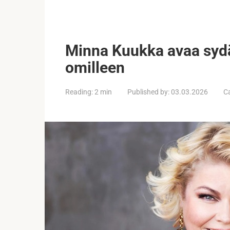
Minna Kuukka avaa syd
omilleen
Reading:
2 min
Published by:
03.03.2026
C