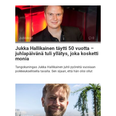
Julkkikset
0
Jukka Hallikainen täytti 50 vuotta –
juhlapäivänä tuli yllätys, joka kosketti
monia
Tangokuningas Jukka Hallikainen juhli pyöreitä vuosiaan
poikkeuksellisella tavalla. Sen sijaan, että hän olisi ollut