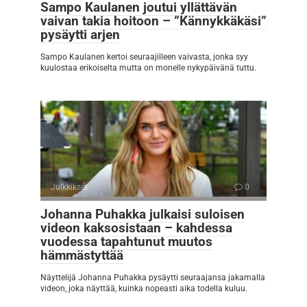
Sampo Kaulanen joutui yllättävän
vaivan takia hoitoon – ”Kännykkäkäsi”
pysäytti arjen
Sampo Kaulanen kertoi seuraajilleen vaivasta, jonka syy
kuulostaa erikoiselta mutta on monelle nykypäivänä tuttu.
Julkkikset
0
Johanna Puhakka julkaisi suloisen
videon kaksosistaan – kahdessa
vuodessa tapahtunut muutos
hämmästyttää
Näyttelijä Johanna Puhakka pysäytti seuraajansa jakamalla
videon, joka näyttää, kuinka nopeasti aika todella kuluu.