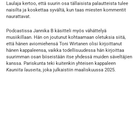
Laulaja kertoo, että suurin osa tällaisista palautteista tulee
naisilta ja koskettaa syvältä, kun taas miesten kommentit
naurattavat.
Podcastissa Jannika B käsitteli myös vähättelyä
musiikillaan. Hän on joutunut kohtaamaan oletuksia siitä,
että hänen aviomiehensä
Toni Wirtanen
olisi kirjoittanut
hänen kappaleensa, vaikka todellisuudessa hän kirjoittaa
suurimman osan biiseistään itse yhdessä muiden säveltäjien
kanssa. Pariskunta teki kuitenkin yhteisen kappaleen
Kauniita lauseita
, joka julkaistiin maaliskuussa 2025.