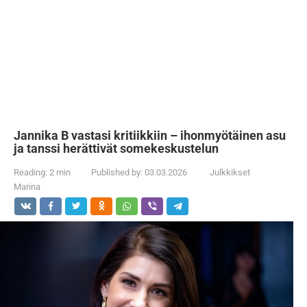
Jannika B vastasi kritiikkiin – ihonmyötäinen asu
ja tanssi herättivät somekeskustelun
Reading:
2 min
Published by:
03.03.2026
Julkkikset
Marina