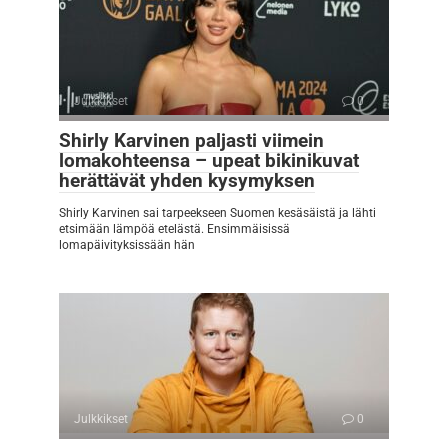
Julkkikset
0
Shirly Karvinen paljasti viimein
lomakohteensa – upeat bikinikuvat
herättävät yhden kysymyksen
Shirly Karvinen sai tarpeekseen Suomen kesäsäistä ja lähti
etsimään lämpöä etelästä. Ensimmäisissä
lomapäivityksissään hän
Julkkikset
0