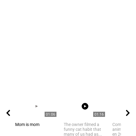
01:06
01:16
Mom is mom
The owner filmed a
Compilation
funny cat habit that
animaux les 
many of us had as...
en 2021