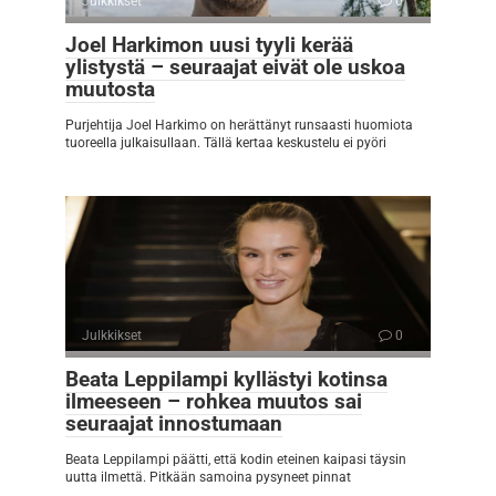
Julkkikset
0
Joel Harkimon uusi tyyli kerää
ylistystä – seuraajat eivät ole uskoa
muutosta
Purjehtija Joel Harkimo on herättänyt runsaasti huomiota
tuoreella julkaisullaan. Tällä kertaa keskustelu ei pyöri
Julkkikset
0
Beata Leppilampi kyllästyi kotinsa
ilmeeseen – rohkea muutos sai
seuraajat innostumaan
Beata Leppilampi päätti, että kodin eteinen kaipasi täysin
uutta ilmettä. Pitkään samoina pysyneet pinnat