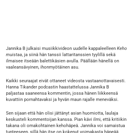
Jannika B
julkaisi musiikkivideon uudelle kappaleelleen
Keho
muistaa
, ja siinä hän tanssii lattaritanssien tyylillä sekä
ilmaisee itseään balettikäsien avulla. Päällään hänellä on
vaaleansävyinen, ihonmyötäinen asu.
Kaikki seuraajat eivät ottaneet videosta vastaanottavaisesti.
Hanna Tikander podcast
in haastattelussa Jannika B
paljastaa saaneensa kommentin, jossa hänen liikkeensä
kuvattiin pornahtavaksi ja hyvän maun rajalle meneväksi.
Sen sijaan että hän olisi jättänyt asian huomiotta, laulaja
keskusteli kommentoijan kanssa. Pian kävi ilmi, että kritiikin
takana oli omakohtainen kehohäpeä. Jannika voi samaistua
tunteeseen, sillä hän itse on kokenut voimakasta häpeää