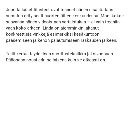
Juuri tällaiset tilanteet ovat tehneet hänen sisällöstään
suositun erityisesti nuorten äitien keskuudessa. Moni kokee
saavansa hänen videoistaan vertaistukea – ei vain treeniin,
vaan koko arkeen. Linda on aiemminkin jakanut
konkreettisia vinkkejä esimerkiksi kesäkuntoon
pääsemiseen ja kehon palautumiseen raskauden jälkeen.
Tällä kertaa täydellinen suoritustekniikka jäi sivuosaan.
Pääosaan nousi arki sellaisena kuin se oikeasti on.