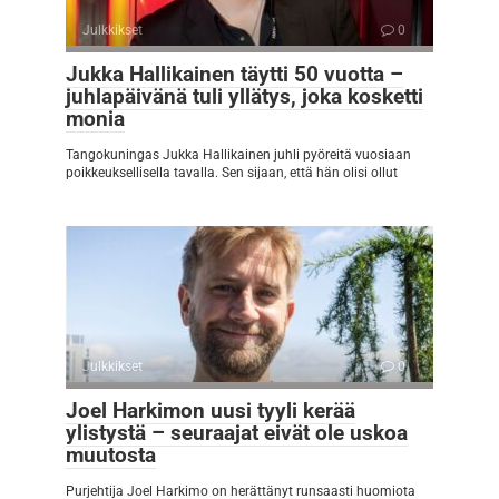
Julkkikset
0
Jukka Hallikainen täytti 50 vuotta –
juhlapäivänä tuli yllätys, joka kosketti
monia
Tangokuningas Jukka Hallikainen juhli pyöreitä vuosiaan
poikkeuksellisella tavalla. Sen sijaan, että hän olisi ollut
Julkkikset
0
Joel Harkimon uusi tyyli kerää
ylistystä – seuraajat eivät ole uskoa
muutosta
Purjehtija Joel Harkimo on herättänyt runsaasti huomiota