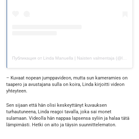
Публикация от Linda Manuella | Naisten valmentaja (@lindamanuella)
– Kuvaat nopean jumppavideon, mutta sun kameramies on
taapero ja avustajana sulla on koira, Linda kirjoitti videon
yhteyteen.
Sen sijaan että hän olisi keskeyttänyt kuvauksen
turhautuneena, Linda reagoi tavalla, joka sai monet
sulamaan. Videolla hän nappaa lapsensa syliin ja halaa tätä
lämpimästi. Hetki on aito ja täysin suunnittelematon.