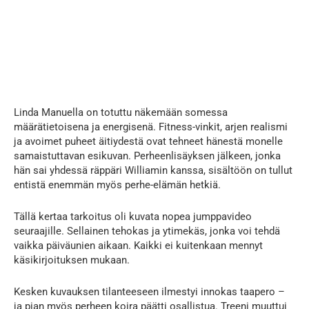
Linda Manuella on totuttu näkemään somessa
määrätietoisena ja energisenä. Fitness-vinkit, arjen realismi
ja avoimet puheet äitiydestä ovat tehneet hänestä monelle
samaistuttavan esikuvan. Perheenlisäyksen jälkeen, jonka
hän sai yhdessä räppäri Williamin kanssa, sisältöön on tullut
entistä enemmän myös perhe-elämän hetkiä.
Tällä kertaa tarkoitus oli kuvata nopea jumppavideo
seuraajille. Sellainen tehokas ja ytimekäs, jonka voi tehdä
vaikka päiväunien aikaan. Kaikki ei kuitenkaan mennyt
käsikirjoituksen mukaan.
Kesken kuvauksen tilanteeseen ilmestyi innokas taapero –
ja pian myös perheen koira päätti osallistua. Treeni muuttui