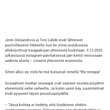
Jenni Alexandrova ja Toni Lähde eivät lähteneet
puolivillaisesti liikkeelle, kun he viime joulukuussa
allekirjoittivat kauppakirjan yhteisestä kodistaan. 3.12.2025
julkaistussa Instagram-päivityksessä pari kertoi innoissaan
uudesta alusta – omasta yhteisestä asunnosta.
Sitten alkoi se, mitä he itse kutsuivat nimellä ”the remppa”.
Sosiaalisen median seuraajat ovat saaneet seurata projektin
etenemistä vaihe vaiheelta. Ja kuten usein käy, suunnitelmat
eivät pysyneet täysin piirustuspöydällä.
– Tässä kohtaa ei tiedetty, että löydämme vihdoin