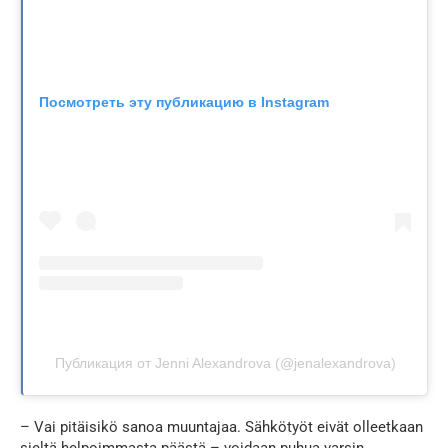
Посмотреть эту публикацию в Instagram
Публикация от Jenni Alexandrova (@jenalexandrova)
– Vai pitäisikö sanoa muuntajaa. Sähkötyöt eivät olleetkaan
sieltä helpoimmasta päästä – voidaan puhua varsin