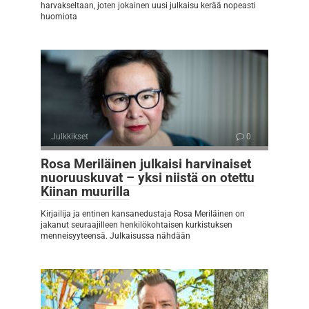
harvakseltaan, joten jokainen uusi julkaisu kerää nopeasti
huomiota
Julkkikset
0
Rosa Meriläinen julkaisi harvinaiset
nuoruuskuvat – yksi niistä on otettu
Kiinan muurilla
Kirjailija ja entinen kansanedustaja Rosa Meriläinen on
jakanut seuraajilleen henkilökohtaisen kurkistuksen
menneisyyteensä. Julkaisussa nähdään