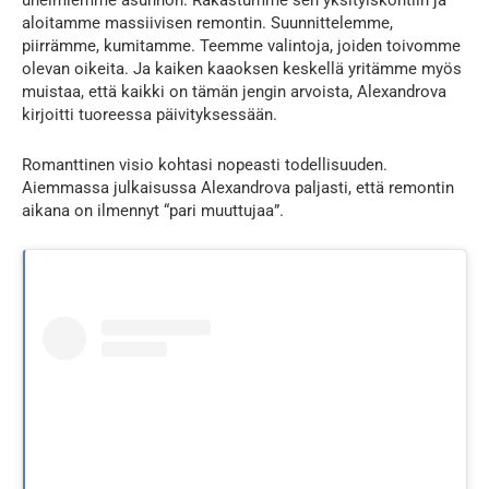
unelmiemme asunnon. Rakastumme sen yksityiskohtiin ja
aloitamme massiivisen remontin. Suunnittelemme,
piirrämme, kumitamme. Teemme valintoja, joiden toivomme
olevan oikeita. Ja kaiken kaaoksen keskellä yritämme myös
muistaa, että kaikki on tämän jengin arvoista, Alexandrova
kirjoitti tuoreessa päivityksessään.
Romanttinen visio kohtasi nopeasti todellisuuden.
Aiemmassa julkaisussa Alexandrova paljasti, että remontin
aikana on ilmennyt “pari muuttujaa”.