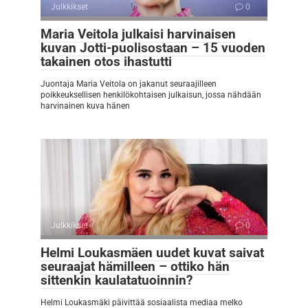
Julkkikset
0
Maria Veitola julkaisi harvinaisen
kuvan Jotti-puolisostaan – 15 vuoden
takainen otos ihastutti
Juontaja Maria Veitola on jakanut seuraajilleen
poikkeuksellisen henkilökohtaisen julkaisun, jossa nähdään
harvinainen kuva hänen
Julkkikset
0
Helmi Loukasmäen uudet kuvat saivat
seuraajat hämilleen – ottiko hän
sittenkin kaulatatuoinnin?
Helmi Loukasmäki päivittää sosiaalista mediaa melko