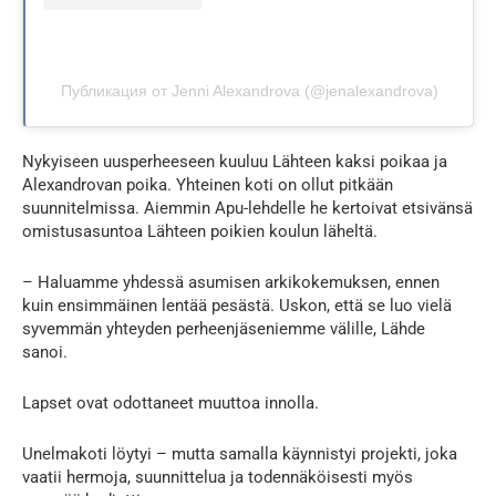
Публикация от Jenni Alexandrova (@jenalexandrova)
Nykyiseen uusperheeseen kuuluu Lähteen kaksi poikaa ja
Alexandrovan poika. Yhteinen koti on ollut pitkään
suunnitelmissa. Aiemmin Apu-lehdelle he kertoivat etsivänsä
omistusasuntoa Lähteen poikien koulun läheltä.
– Haluamme yhdessä asumisen arkikokemuksen, ennen
kuin ensimmäinen lentää pesästä. Uskon, että se luo vielä
syvemmän yhteyden perheenjäseniemme välille, Lähde
sanoi.
Lapset ovat odottaneet muuttoa innolla.
Unelmakoti löytyi – mutta samalla käynnistyi projekti, joka
vaatii hermoja, suunnittelua ja todennäköisesti myös