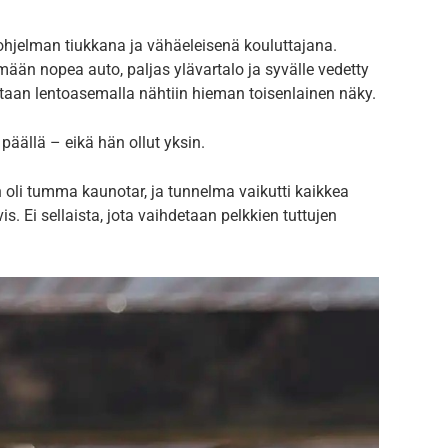
ohjelman tiukkana ja vähäeleisenä kouluttajana.
mään nopea auto, paljas ylävartalo ja syvälle vedetty
ntaan lentoasemalla nähtiin hieman toisenlainen näky.
 päällä – eikä hän ollut yksin.
li tumma kaunotar, ja tunnelma vaikutti kaikkea
is. Ei sellaista, jota vaihdetaan pelkkien tuttujen