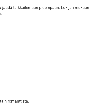
ikaa jäädä tarkkailemaan pidempään. Lukijan mukaan
n.
jotain romanttista.