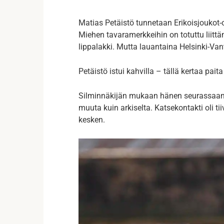
Matias Petäistö tunnetaan Erikoisjoukot-
Miehen tavaramerkkeihin on totuttu liittä
lippalakki. Mutta lauantaina Helsinki-Va
Petäistö istui kahvilla – tällä kertaa paita
Silminnäkijän mukaan hänen seurassaan o
muuta kuin arkiselta. Katsekontakti oli tiiv
kesken.