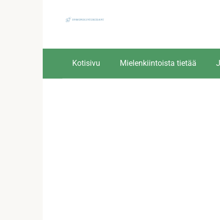
Skip
to
content
Kotisivu
Mielenkiintoista tietää
J