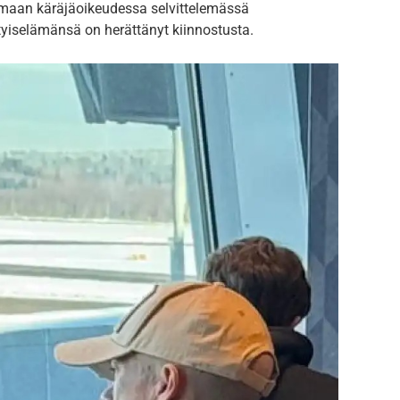
nmaan käräjäoikeudessa selvittelemässä
tyiselämänsä on herättänyt kiinnostusta.