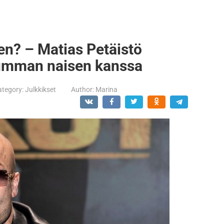
ken? – Matias Petäistö
tumman naisen kanssa
ategory:
Julkkikset
Author:
Marina