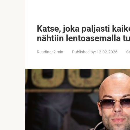
Katse, joka paljasti kai
nähtiin lentoasemalla 
Reading:
2 min
Published by:
12.02.2026
C