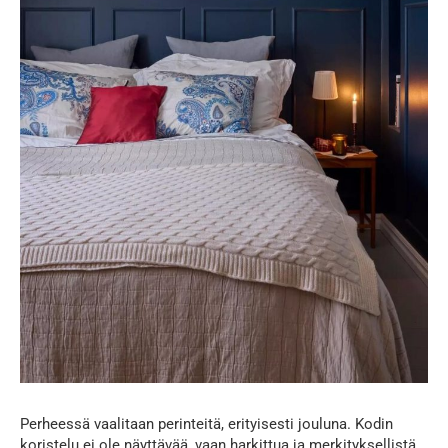
Perheessä vaalitaan perinteitä, erityisesti jouluna. Kodin
koristelu ei ole näyttävää, vaan harkittua ja merkityksellistä.