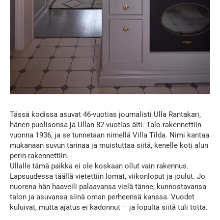
Tässä kodissa asuvat 46-vuotias journalisti Ulla Rantakari,
hänen puolisonsa ja Ullan 82-vuotias äiti. Talo rakennettiin
vuonna 1936, ja se tunnetaan nimellä Villa Tilda. Nimi kantaa
mukanaan suvun tarinaa ja muistuttaa siitä, kenelle koti alun
perin rakennettiin.
Ullalle tämä paikka ei ole koskaan ollut vain rakennus.
Lapsuudessa täällä vietettiin lomat, viikonloput ja joulut. Jo
nuorena hän haaveili palaavansa vielä tänne, kunnostavansa
talon ja asuvansa siinä oman perheensä kanssa. Vuodet
kuluivat, mutta ajatus ei kadonnut – ja lopulta siitä tuli totta.