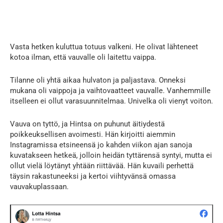
Vasta hetken kuluttua totuus valkeni. He olivat lähteneet
kotoa ilman, että vauvalle oli laitettu vaippa.
Tilanne oli yhtä aikaa hulvaton ja paljastava. Onneksi
mukana oli vaippoja ja vaihtovaatteet vauvalle. Vanhemmille
itselleen ei ollut varasuunnitelmaa. Univelka oli vienyt voiton.
Vauva on tyttö, ja Hintsa on puhunut äitiydestä
poikkeuksellisen avoimesti. Hän kirjoitti aiemmin
Instagramissa etsineensä jo kahden viikon ajan sanoja
kuvatakseen hetkeä, jolloin heidän tyttärensä syntyi, mutta ei
ollut vielä löytänyt yhtään riittävää. Hän kuvaili perhettä
täysin rakastuneeksi ja kertoi viihtyvänsä omassa
vauvakuplassaan.