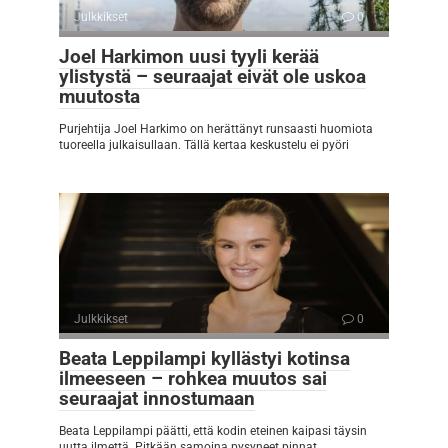
Julkkikset
0
Joel Harkimon uusi tyyli kerää
ylistystä – seuraajat eivät ole uskoa
muutosta
Purjehtija Joel Harkimo on herättänyt runsaasti huomiota
tuoreella julkaisullaan. Tällä kertaa keskustelu ei pyöri
Julkkikset
0
Beata Leppilampi kyllästyi kotinsa
ilmeeseen – rohkea muutos sai
seuraajat innostumaan
Beata Leppilampi päätti, että kodin eteinen kaipasi täysin
uutta ilmettä. Pitkään samoina pysyneet pinnat