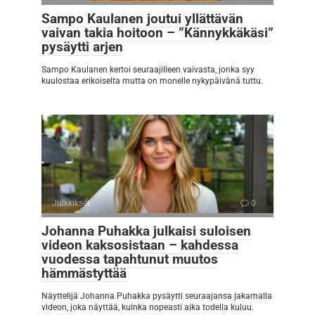
Sampo Kaulanen joutui yllättävän
vaivan takia hoitoon – ”Kännykkäkäsi”
pysäytti arjen
Sampo Kaulanen kertoi seuraajilleen vaivasta, jonka syy
kuulostaa erikoiselta mutta on monelle nykypäivänä tuttu.
Julkkikset
0
Johanna Puhakka julkaisi suloisen
videon kaksosistaan – kahdessa
vuodessa tapahtunut muutos
hämmästyttää
Näyttelijä Johanna Puhakka pysäytti seuraajansa jakamalla
videon, joka näyttää, kuinka nopeasti aika todella kuluu.