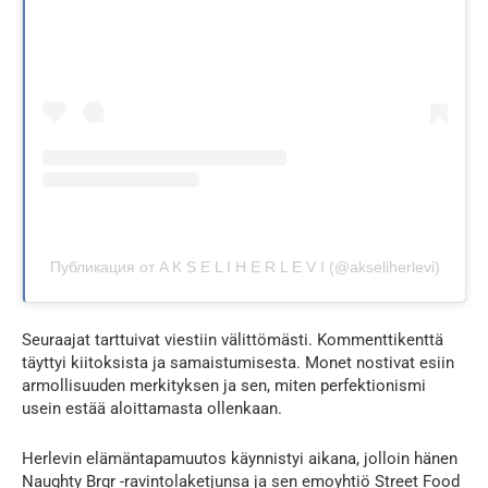
Публикация от A K S E L I H E R L E V I (@akseliherlevi)
Seuraajat tarttuivat viestiin välittömästi. Kommenttikenttä
täyttyi kiitoksista ja samaistumisesta. Monet nostivat esiin
armollisuuden merkityksen ja sen, miten perfektionismi
usein estää aloittamasta ollenkaan.
Herlevin elämäntapamuutos käynnistyi aikana, jolloin hänen
Naughty Brgr -ravintolaketjunsa ja sen emoyhtiö Street Food