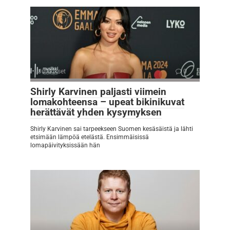
Julkkikset
0
Shirly Karvinen paljasti viimein
lomakohteensa – upeat bikinikuvat
herättävät yhden kysymyksen
Shirly Karvinen sai tarpeekseen Suomen kesäsäistä ja lähti
etsimään lämpöä etelästä. Ensimmäisissä
lomapäivityksissään hän