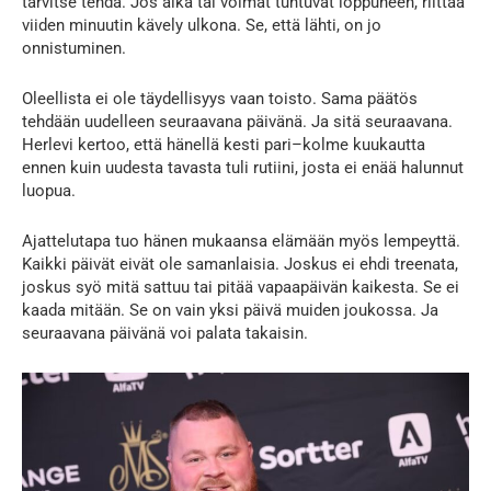
tarvitse tehdä. Jos aika tai voimat tuntuvat loppuneen, riittää
viiden minuutin kävely ulkona. Se, että lähti, on jo
onnistuminen.
Oleellista ei ole täydellisyys vaan toisto. Sama päätös
tehdään uudelleen seuraavana päivänä. Ja sitä seuraavana.
Herlevi kertoo, että hänellä kesti pari–kolme kuukautta
ennen kuin uudesta tavasta tuli rutiini, josta ei enää halunnut
luopua.
Ajattelutapa tuo hänen mukaansa elämään myös lempeyttä.
Kaikki päivät eivät ole samanlaisia. Joskus ei ehdi treenata,
joskus syö mitä sattuu tai pitää vapaapäivän kaikesta. Se ei
kaada mitään. Se on vain yksi päivä muiden joukossa. Ja
seuraavana päivänä voi palata takaisin.