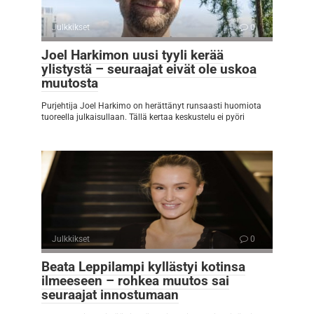
Julkkikset
0
Joel Harkimon uusi tyyli kerää
ylistystä – seuraajat eivät ole uskoa
muutosta
Purjehtija Joel Harkimo on herättänyt runsaasti huomiota
tuoreella julkaisullaan. Tällä kertaa keskustelu ei pyöri
Julkkikset
0
Beata Leppilampi kyllästyi kotinsa
ilmeeseen – rohkea muutos sai
seuraajat innostumaan