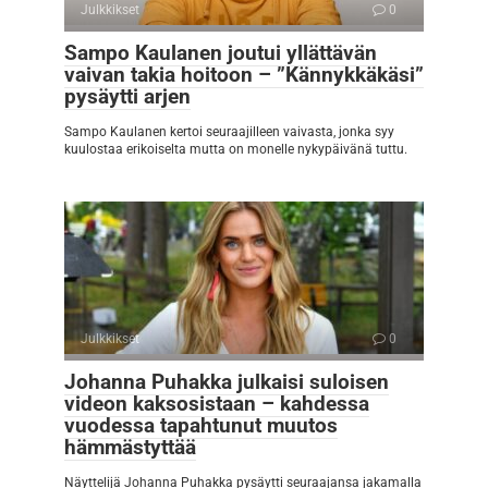
Julkkikset
0
Sampo Kaulanen joutui yllättävän
vaivan takia hoitoon – ”Kännykkäkäsi”
pysäytti arjen
Sampo Kaulanen kertoi seuraajilleen vaivasta, jonka syy
kuulostaa erikoiselta mutta on monelle nykypäivänä tuttu.
Julkkikset
0
Johanna Puhakka julkaisi suloisen
videon kaksosistaan – kahdessa
vuodessa tapahtunut muutos
hämmästyttää
Näyttelijä Johanna Puhakka pysäytti seuraajansa jakamalla