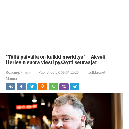
”Tällä päivällä on kaikki merkitys” – Akseli
Herlevin suora viesti pysäytti seuraajat
Reading:
4 min
Published by:
09.01.2026
Julkkikset
Marina