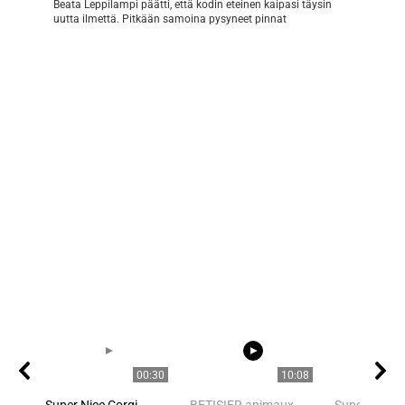
Beata Leppilampi päätti, että kodin eteinen kaipasi täysin
uutta ilmettä. Pitkään samoina pysyneet pinnat
00:30
10:08