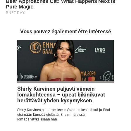
Vous pouvez également être intéressé
Julkkikset
0
Shirly Karvinen paljasti viimein
lomakohteensa – upeat bikinikuvat
herättävät yhden kysymyksen
Shirly Karvinen sai tarpeekseen Suomen kesäsäistä ja lähti
etsimään lämpöä etelästä. Ensimmäisissä
lomapäivityksissään hän