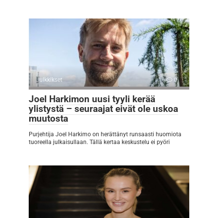
Julkkikset
0
Joel Harkimon uusi tyyli kerää
ylistystä – seuraajat eivät ole uskoa
muutosta
Purjehtija Joel Harkimo on herättänyt runsaasti huomiota
tuoreella julkaisullaan. Tällä kertaa keskustelu ei pyöri