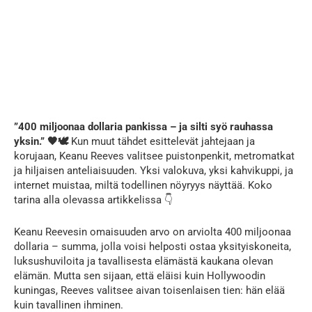
”400 miljoonaa dollaria pankissa – ja silti syö rauhassa
yksin.” 🖤🕊️
Kun muut tähdet esittelevät jahtejaan ja
korujaan, Keanu Reeves valitsee puistonpenkit, metromatkat
ja hiljaisen anteliaisuuden. Yksi valokuva, yksi kahvikuppi, ja
internet muistaa, miltä todellinen nöyryys näyttää. Koko
tarina alla olevassa artikkelissa 👇
Keanu Reevesin omaisuuden arvo on arviolta 400 miljoonaa
dollaria – summa, jolla voisi helposti ostaa yksityiskoneita,
luksushuviloita ja tavallisesta elämästä kaukana olevan
elämän. Mutta sen sijaan, että eläisi kuin Hollywoodin
kuningas, Reeves valitsee aivan toisenlaisen tien: hän elää
kuin tavallinen ihminen.