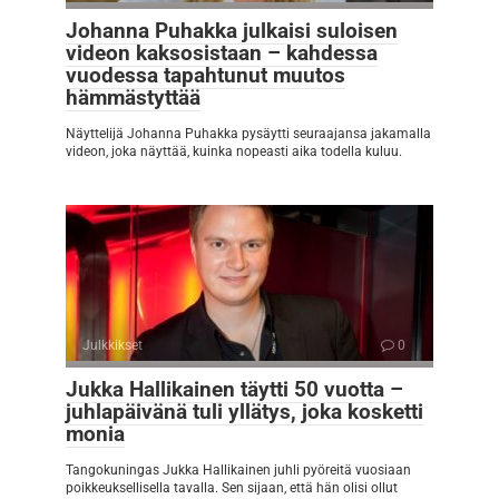
Johanna Puhakka julkaisi suloisen
videon kaksosistaan – kahdessa
vuodessa tapahtunut muutos
hämmästyttää
Näyttelijä Johanna Puhakka pysäytti seuraajansa jakamalla
videon, joka näyttää, kuinka nopeasti aika todella kuluu.
Julkkikset
0
Jukka Hallikainen täytti 50 vuotta –
juhlapäivänä tuli yllätys, joka kosketti
monia
Tangokuningas Jukka Hallikainen juhli pyöreitä vuosiaan
poikkeuksellisella tavalla. Sen sijaan, että hän olisi ollut