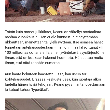
Toisin kuin monet julkkikset, Keanu on vältellyt sosiaalista
mediaa vuosikausia. Hän ei ole kiinnostunut näyttämään
rikkauttaan, mainettaan tai ylellisyyttään. Itse asiassa hänet
tunnetaan anteliaisuudestaan – hän on hiljaa lahjoittanut yli
100 miljoonaa dollaria erilaisille hyväntekeväisyysjärjestöille
ilman, että on koskaan hakenut huomiota. Hän auttaa muita
ilman, että siitä tehdään numeroa.
Kun häntä kehutaan haastatteluissa, hän usein torjuu
kohteliaisuudet. Eräässä keskustelussa, kun juontaja alkoi
luetella hänen hyviä tekojaan, Keanu pyysi häntä lopettamaan
ja kutsui kehua ”typeräksi”.