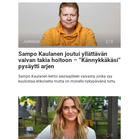
Julkkikset
0
Sampo Kaulanen joutui yllättävän
vaivan takia hoitoon – ”Kännykkäkäsi”
pysäytti arjen
Sampo Kaulanen kertoi seuraajilleen vaivasta, jonka syy
kuulostaa erikoiselta mutta on monelle nykypäivänä tuttu.
Julkkikset
0