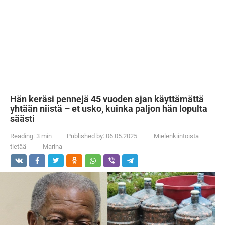
Hän keräsi pennejä 45 vuoden ajan käyttämättä
yhtään niistä – et usko, kuinka paljon hän lopulta
säästi
Reading:
3 min
Published by:
06.05.2025
Mielenkiintoista
tietää
Marina