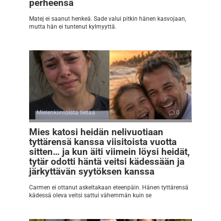
perheensä
Matej ei saanut henkeä. Sade valui pitkin hänen kasvojaan,
mutta hän ei tuntenut kylmyyttä.
Mielenkiintoista tietää
0
Mies katosi heidän nelivuotiaan
tyttärensä kanssa viisitoista vuotta
sitten… ja kun äiti viimein löysi heidät,
tytär odotti häntä veitsi kädessään ja
järkyttävän syytöksen kanssa
Carmen ei ottanut askeltakaan eteenpäin. Hänen tyttärensä
kädessä oleva veitsi sattui vähemmän kuin se