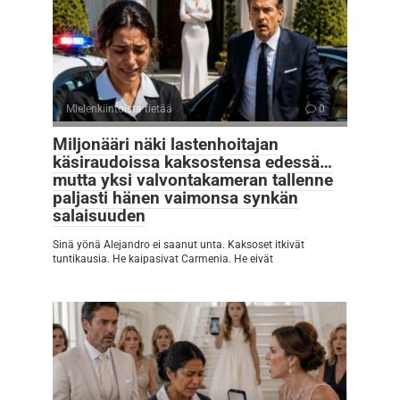
Mielenkiintoista tietää
0
Miljonääri näki lastenhoitajan
käsiraudoissa kaksostensa edessä…
mutta yksi valvontakameran tallenne
paljasti hänen vaimonsa synkän
salaisuuden
Sinä yönä Alejandro ei saanut unta. Kaksoset itkivät
tuntikausia. He kaipasivat Carmenia. He eivät