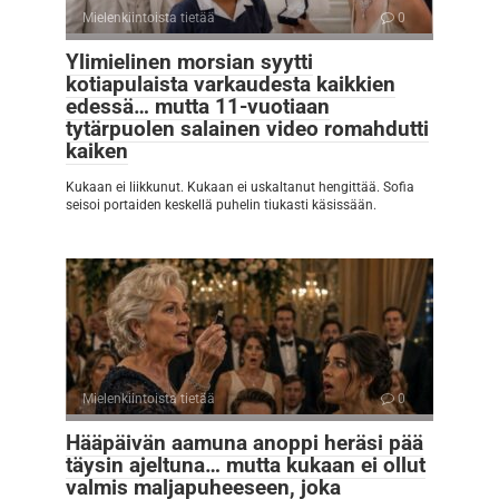
Mielenkiintoista tietää
0
Ylimielinen morsian syytti
kotiapulaista varkaudesta kaikkien
edessä… mutta 11-vuotiaan
tytärpuolen salainen video romahdutti
kaiken
Kukaan ei liikkunut. Kukaan ei uskaltanut hengittää. Sofia
seisoi portaiden keskellä puhelin tiukasti käsissään.
Mielenkiintoista tietää
0
Hääpäivän aamuna anoppi heräsi pää
täysin ajeltuna… mutta kukaan ei ollut
valmis maljapuheeseen, joka