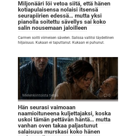
Miljonääri löi vetoa siitä, että hänen
kotiapulaisensa nolaisi itsensä
seurapiirien edessä… mutta yksi
pianolla soitettu sävellys sai koko
salin nousemaan jaloilleen
Carmen soitti viimeisen sävelen. Salissa vallitsi täydellinen
hiljaisuus. Kukaan ei taputtanut. Kukaan ei puhunut.
Mielenkiintoista tietää
0
Hän seurasi vaimoaan
naamioituneena kuljettajaksi, koska
uskoi tämän pettävän häntä… mutta
vanhan oven takaa paljastunut
salaisuus murskasi koko hänen