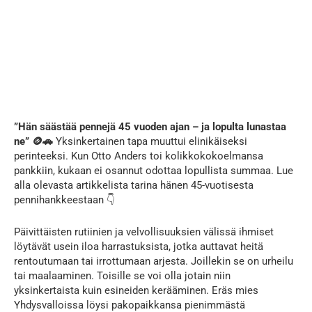
”Hän säästää pennejä 45 vuoden ajan – ja lopulta lunastaa
ne” 🪙🚗
Yksinkertainen tapa muuttui elinikäiseksi
perinteeksi. Kun Otto Anders toi kolikkokokoelmansa
pankkiin, kukaan ei osannut odottaa lopullista summaa. Lue
alla olevasta artikkelista tarina hänen 45-vuotisesta
pennihankkeestaan 👇
Päivittäisten rutiinien ja velvollisuuksien välissä ihmiset
löytävät usein iloa harrastuksista, jotka auttavat heitä
rentoutumaan tai irrottumaan arjesta. Joillekin se on urheilu
tai maalaaminen. Toisille se voi olla jotain niin
yksinkertaista kuin esineiden kerääminen. Eräs mies
Yhdysvalloissa löysi pakopaikkansa pienimmästä