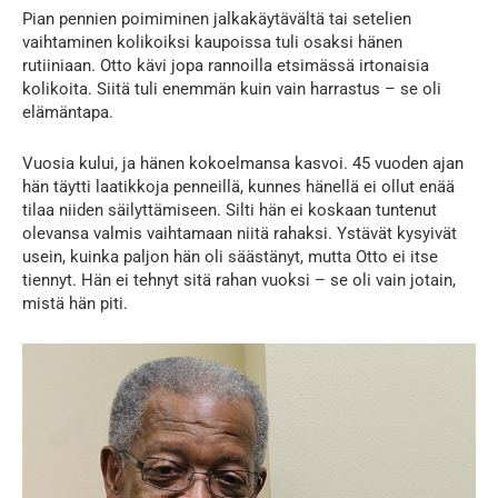
Pian pennien poimiminen jalkakäytävältä tai setelien
vaihtaminen kolikoiksi kaupoissa tuli osaksi hänen
rutiiniaan. Otto kävi jopa rannoilla etsimässä irtonaisia
kolikoita. Siitä tuli enemmän kuin vain harrastus – se oli
elämäntapa.
Vuosia kului, ja hänen kokoelmansa kasvoi. 45 vuoden ajan
hän täytti laatikkoja penneillä, kunnes hänellä ei ollut enää
tilaa niiden säilyttämiseen. Silti hän ei koskaan tuntenut
olevansa valmis vaihtamaan niitä rahaksi. Ystävät kysyivät
usein, kuinka paljon hän oli säästänyt, mutta Otto ei itse
tiennyt. Hän ei tehnyt sitä rahan vuoksi – se oli vain jotain,
mistä hän piti.