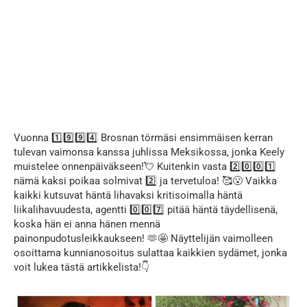
Vuonna 1️⃣9️⃣9️⃣4️⃣ Brosnan törmäsi ensimmäisen kerran
tulevan vaimonsa kanssa juhlissa Meksikossa, jonka Keely
muistelee onnenpäiväkseen!💘 Kuitenkin vasta 2️⃣0️⃣0️⃣1️⃣
nämä kaksi poikaa solmivat 2️⃣ ja tervetuloa! 🥰😮 Vaikka
kaikki kutsuvat häntä lihavaksi kritisoimalla häntä
liikalihavuudesta, agentti 0️⃣0️⃣7️⃣ pitää häntä täydellisenä,
koska hän ei anna hänen mennä
painonpudotusleikkaukseen! 🫶🤩 Näyttelijän vaimolleen
osoittama kunnianosoitus sulattaa kaikkien sydämet, jonka
voit lukea tästä artikkelista!👇