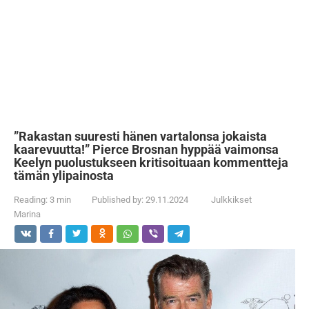
”Rakastan suuresti hänen vartalonsa jokaista
kaarevuutta!” Pierce Brosnan hyppää vaimonsa
Keelyn puolustukseen kritisoituaan kommentteja
tämän ylipainosta
Reading:
3 min
Published by:
29.11.2024
Julkkikset
Marina