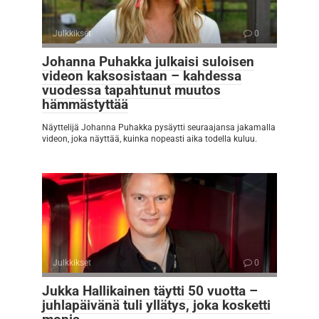
Julkkikset
0
Johanna Puhakka julkaisi suloisen
videon kaksosistaan – kahdessa
vuodessa tapahtunut muutos
hämmästyttää
Näyttelijä Johanna Puhakka pysäytti seuraajansa jakamalla
videon, joka näyttää, kuinka nopeasti aika todella kuluu.
Julkkikset
0
Jukka Hallikainen täytti 50 vuotta –
juhlapäivänä tuli yllätys, joka kosketti