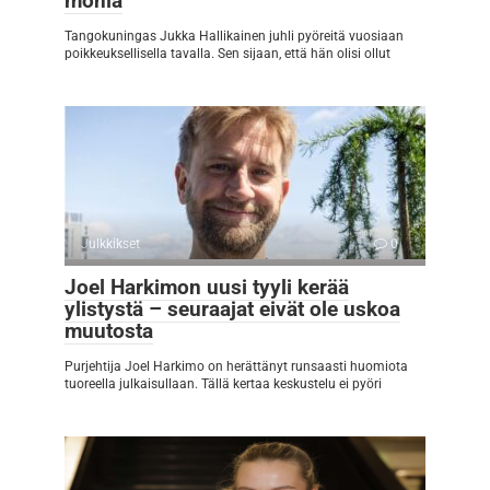
monia
Tangokuningas Jukka Hallikainen juhli pyöreitä vuosiaan
poikkeuksellisella tavalla. Sen sijaan, että hän olisi ollut
Julkkikset
0
Joel Harkimon uusi tyyli kerää
ylistystä – seuraajat eivät ole uskoa
muutosta
Purjehtija Joel Harkimo on herättänyt runsaasti huomiota
tuoreella julkaisullaan. Tällä kertaa keskustelu ei pyöri