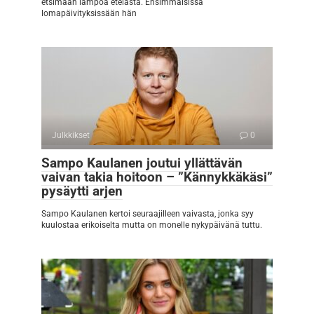
etsimään lämpöä etelästä. Ensimmäisissä
lomapäivityksissään hän
Julkkikset
0
Sampo Kaulanen joutui yllättävän
vaivan takia hoitoon – ”Kännykkäkäsi”
pysäytti arjen
Sampo Kaulanen kertoi seuraajilleen vaivasta, jonka syy
kuulostaa erikoiselta mutta on monelle nykypäivänä tuttu.