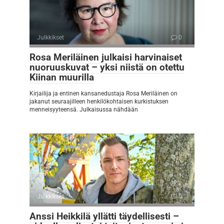
Julkkikset
0
Rosa Meriläinen julkaisi harvinaiset
nuoruuskuvat – yksi niistä on otettu
Kiinan muurilla
Kirjailija ja entinen kansanedustaja Rosa Meriläinen on
jakanut seuraajilleen henkilökohtaisen kurkistuksen
menneisyyteensä. Julkaisussa nähdään
Julkkikset
0
Anssi Heikkilä yllätti täydellisesti –