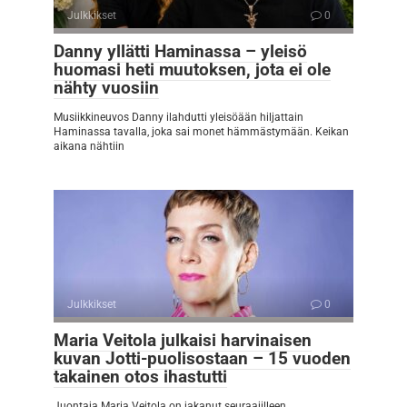
Julkkikset
0
Danny yllätti Haminassa – yleisö
huomasi heti muutoksen, jota ei ole
nähty vuosiin
Musiikkineuvos Danny ilahdutti yleisöään hiljattain
Haminassa tavalla, joka sai monet hämmästymään. Keikan
aikana nähtiin
Julkkikset
0
Maria Veitola julkaisi harvinaisen
kuvan Jotti-puolisostaan – 15 vuoden
takainen otos ihastutti
Juontaja Maria Veitola on jakanut seuraajilleen