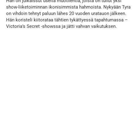
Hän on julkaissut useita muotilehtiä, joista on tullut yksi
show-liiketoiminnan ikonisimmista hahmoista. Nykyään Tyra
on vihdoin tehnyt paluun lähes 20 vuoden uratauon jälkeen.
Hän koristeli kiitorataa tähtien tykättyessä tapahtumassa –
Victoria’s Secret -showssa ja jätti vahvan vaikutuksen.