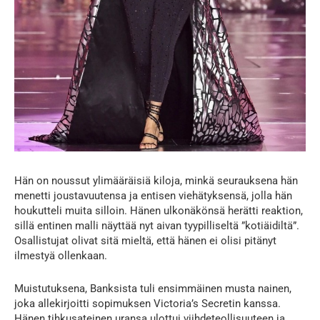
Hän on noussut ylimääräisiä kiloja, minkä seurauksena hän
menetti joustavuutensa ja entisen viehätyksensä, jolla hän
houkutteli muita silloin. Hänen ulkonäkönsä herätti reaktion,
sillä entinen malli näyttää nyt aivan tyypilliseltä ”kotiäidiltä”.
Osallistujat olivat sitä mieltä, että hänen ei olisi pitänyt
ilmestyä ollenkaan.
Muistutuksena, Banksista tuli ensimmäinen musta nainen,
joka allekirjoitti sopimuksen Victoria’s Secretin kanssa.
Hänen tihkusateinen uransa ulottui viihdeteollisuuteen ja