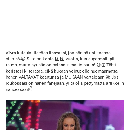
«Tyra kutsuisi itseään lihavaksi, jos hän näkisi itsensä
silloin!»😉 Siitä on kohta 2️⃣0️⃣ vuotta, kun supermalli piti
tauon, mutta nyt hän on palannut mallin pariin! 😍👏 Tähti
koristasi kiitorataa, eikä kukaan voinut olla huomaamatta
hänen VALTAVAT kaartunsa ja MUKAAN vartaloaan!😱 Jos
joukossasi on hänen fanejaan, yritä olla pettymättä artikkelin
nähdessäsi!👇