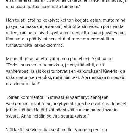
että menetät hääni?”. Se on ainutkertainen hetki elämässä, ja
sinä päätit jättää huomiotta tunteeni.”
Hän toisti, että he keksivät keinon korjata asian, mutta minä
pysyin kannassani ja sanoin, että ottaisin videon pois vasta
sitten, kun he olisivat hyvittäneet sen, että hääni jäivät väliin.
Keskustelu päättyi siihen, että olimme molemmat liian
turhautuneita jatkaaksemme.
Monet ihmiset asettuivat minun puolelleni. Yksi sanoi:
”Todellisuus voi olla rankkaa, ja näyttää siltä, että
vanhempasi ja siskosi tuntevat sen vaikutuksen! Kaverisi on
uskomaton sen vuoksi, mitä hän teki. Älä missään nimessä
ota videota alas!”
Toinen kommentoi: ”Ystäväsi ei vääntänyt sanojaan;
vanhempasi eivät olisi järkyttyneitä, jos he eivät olisi tehneet
jotain väärää! He jättivät hääsi väliin aivan naurettavasta
syystä. Anna heidän selvitä seurauksista.”
”Jättäkää se video ikuisesti esille. Vanhempiesi on