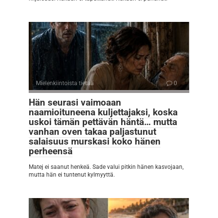
Mielenkiintoista tietää
0
Hän seurasi vaimoaan
naamioituneena kuljettajaksi, koska
uskoi tämän pettävän häntä… mutta
vanhan oven takaa paljastunut
salaisuus murskasi koko hänen
perheensä
Matej ei saanut henkeä. Sade valui pitkin hänen kasvojaan,
mutta hän ei tuntenut kylmyyttä.