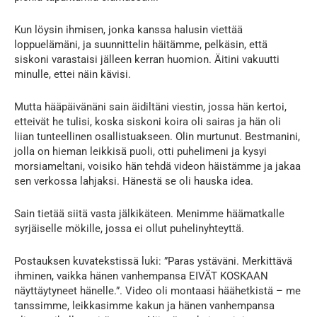
Kun löysin ihmisen, jonka kanssa halusin viettää
loppuelämäni, ja suunnittelin häitämme, pelkäsin, että
siskoni varastaisi jälleen kerran huomion. Äitini vakuutti
minulle, ettei näin kävisi.
Mutta hääpäivänäni sain äidiltäni viestin, jossa hän kertoi,
etteivät he tulisi, koska siskoni koira oli sairas ja hän oli
liian tunteellinen osallistuakseen. Olin murtunut. Bestmanini,
jolla on hieman leikkisä puoli, otti puhelimeni ja kysyi
morsiameltani, voisiko hän tehdä videon häistämme ja jakaa
sen verkossa lahjaksi. Hänestä se oli hauska idea.
Sain tietää siitä vasta jälkikäteen. Menimme häämatkalle
syrjäiselle mökille, jossa ei ollut puhelinyhteyttä.
Postauksen kuvatekstissä luki: ”Paras ystäväni. Merkittävä
ihminen, vaikka hänen vanhempansa EIVÄT KOSKAAN
näyttäytyneet hänelle.”. Video oli montaasi häähetkistä – me
tanssimme, leikkasimme kakun ja hänen vanhempansa