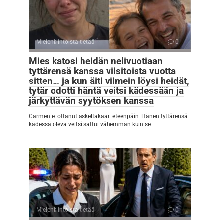
Mielenkiintoista tietää
0
Mies katosi heidän nelivuotiaan
tyttärensä kanssa viisitoista vuotta
sitten… ja kun äiti viimein löysi heidät,
tytär odotti häntä veitsi kädessään ja
järkyttävän syytöksen kanssa
Carmen ei ottanut askeltakaan eteenpäin. Hänen tyttärensä
kädessä oleva veitsi sattui vähemmän kuin se
Mielenkiintoista tietää
0