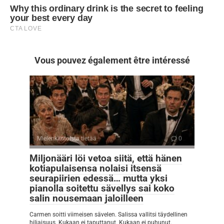
Vous pouvez également être intéressé
Mielenkiintoista tietää
0
Miljonääri löi vetoa siitä, että hänen
kotiapulaisensa nolaisi itsensä
seurapiirien edessä… mutta yksi
pianolla soitettu sävellys sai koko
salin nousemaan jaloilleen
Carmen soitti viimeisen sävelen. Salissa vallitsi täydellinen
hiljaisuus. Kukaan ei taputtanut. Kukaan ei puhunut.