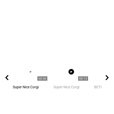
00:30
00:13
Super Nice Corgi
Super Nice Corgi
BETISIER a