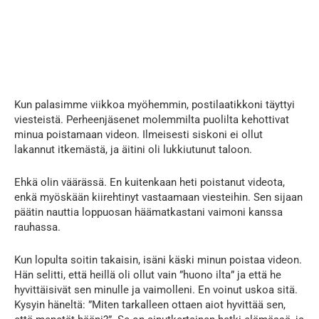
Kun palasimme viikkoa myöhemmin, postilaatikkoni täyttyi
viesteistä. Perheenjäsenet molemmilta puolilta kehottivat
minua poistamaan videon. Ilmeisesti siskoni ei ollut
lakannut itkemästä, ja äitini oli lukkiutunut taloon.
Ehkä olin väärässä. En kuitenkaan heti poistanut videota,
enkä myöskään kiirehtinyt vastaamaan viesteihin. Sen sijaan
päätin nauttia loppuosan häämatkastani vaimoni kanssa
rauhassa.
Kun lopulta soitin takaisin, isäni käski minun poistaa videon.
Hän selitti, että heillä oli ollut vain ”huono ilta” ja että he
hyvittäisivät sen minulle ja vaimolleni. En voinut uskoa sitä.
Kysyin häneltä: ”Miten tarkalleen ottaen aiot hyvittää sen,