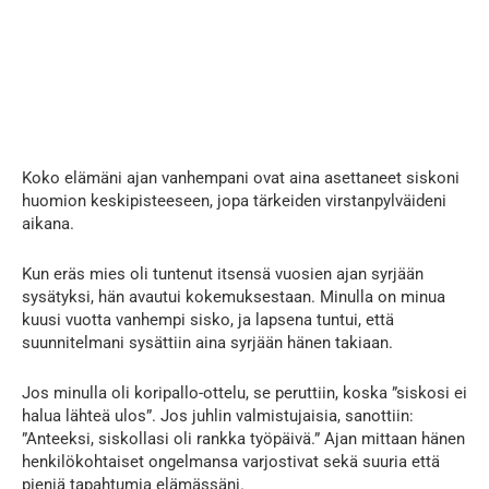
Koko elämäni ajan vanhempani ovat aina asettaneet siskoni
huomion keskipisteeseen, jopa tärkeiden virstanpylväideni
aikana.
Kun eräs mies oli tuntenut itsensä vuosien ajan syrjään
sysätyksi, hän avautui kokemuksestaan. Minulla on minua
kuusi vuotta vanhempi sisko, ja lapsena tuntui, että
suunnitelmani sysättiin aina syrjään hänen takiaan.
Jos minulla oli koripallo-ottelu, se peruttiin, koska ”siskosi ei
halua lähteä ulos”. Jos juhlin valmistujaisia, sanottiin:
”Anteeksi, siskollasi oli rankka työpäivä.” Ajan mittaan hänen
henkilökohtaiset ongelmansa varjostivat sekä suuria että
pieniä tapahtumia elämässäni.