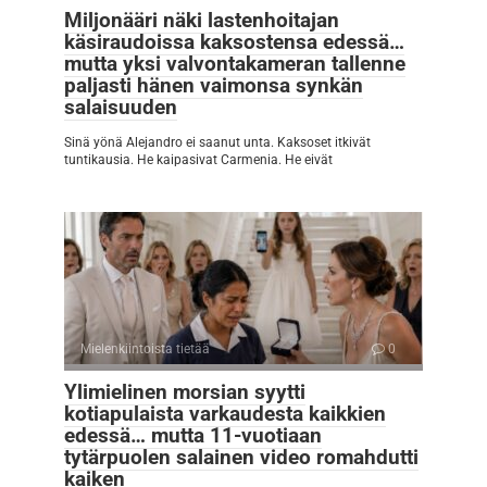
Miljonääri näki lastenhoitajan
käsiraudoissa kaksostensa edessä…
mutta yksi valvontakameran tallenne
paljasti hänen vaimonsa synkän
salaisuuden
Sinä yönä Alejandro ei saanut unta. Kaksoset itkivät
tuntikausia. He kaipasivat Carmenia. He eivät
Mielenkiintoista tietää
0
Ylimielinen morsian syytti
kotiapulaista varkaudesta kaikkien
edessä… mutta 11-vuotiaan
tytärpuolen salainen video romahdutti
kaiken