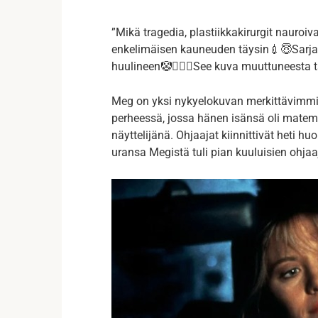
”Mikä tragedia, plastiikkakirurgit nauroiva
enkelimäisen kauneuden täysin💉😇Sarjan
huulineen🤡🤦🏻‍♀️See kuva muuttuneesta t
Meg on yksi nykyelokuvan merkittävimmist
perheessä, jossa hänen isänsä oli matema
näyttelijänä. Ohjaajat kiinnittivät heti h
uransa Megistä tuli pian kuuluisien ohja