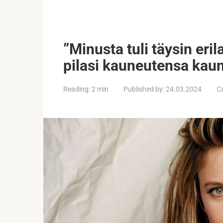
”Minusta tuli täysin er
pilasi kauneutensa kau
Reading:
2 min
Published by:
24.03.2024
C