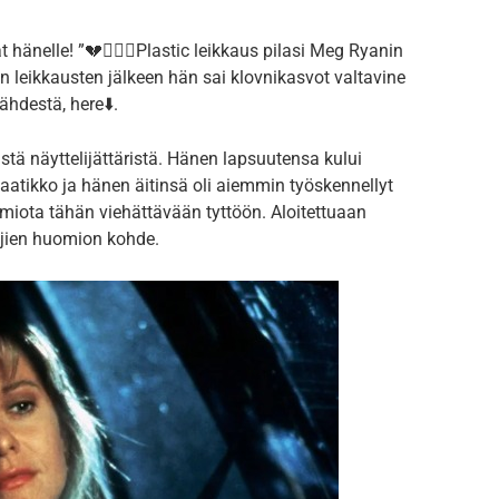
t hänelle! ”💔👩🏻‍⚕️Plastic leikkaus pilasi Meg Ryanin
 leikkausten jälkeen hän sai klovnikasvot valtavine
ähdestä, here⬇️.
ä näyttelijättäristä. Hänen lapsuutensa kului
atikko ja hänen äitinsä oli aiemmin työskennellyt
uomiota tähän viehättävään tyttöön. Aloitettuaan
ajien huomion kohde.