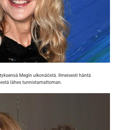
yksensä Megin ulkonäöstä. Ilmeisesti häntä
hänestä lähes tunnistamattoman.