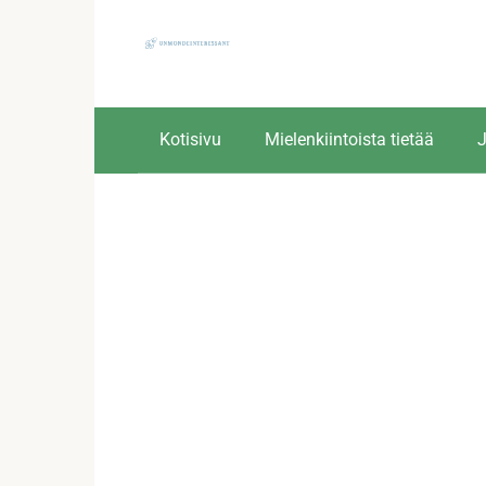
Skip
to
content
Kotisivu
Mielenkiintoista tietää
J