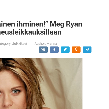
ilainen ihminen!” Meg Ryan
neusleikkauksillaan
ategory:
Julkkikset
Author:
Marina