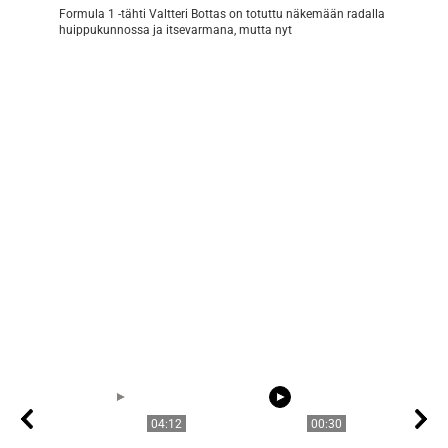
Formula 1 -tähti Valtteri Bottas on totuttu näkemään radalla
huippukunnossa ja itsevarmana, mutta nyt
04:12
00:30