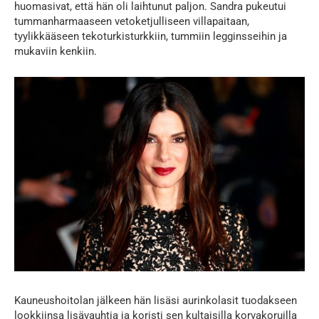
huomasivat, että hän oli laihtunut paljon. Sandra pukeutui
tummanharmaaseen vetoketjulliseen villapaitaan,
tyylikkääseen tekoturkisturkkiin, tummiin legginsseihin ja
mukaviin kenkiin.
Kauneushoitolan jälkeen hän lisäsi aurinkolasit tuodakseen
lookkiinsa lisävauhtia ja koristi sen kultaisilla korvakoruilla