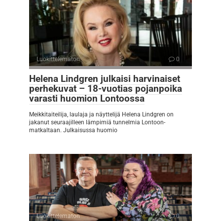
Luokittelematon
0
Helena Lindgren julkaisi harvinaiset
perhekuvat – 18-vuotias pojanpoika
varasti huomion Lontoossa
Meikkitaiteilija, laulaja ja näyttelijä Helena Lindgren on
jakanut seuraajilleen lämpimiä tunnelmia Lontoon-
matkaltaan. Julkaisussa huomio
Luokittelematon
0