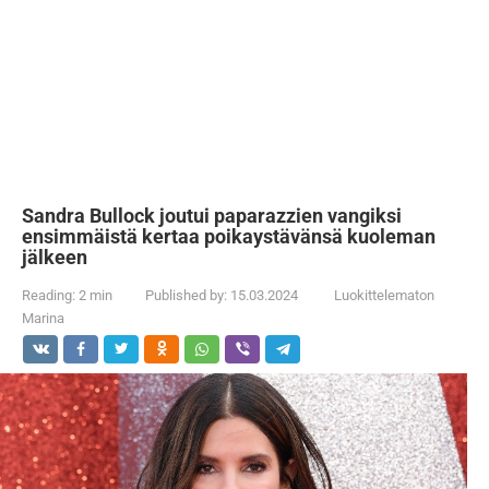
Sandra Bullock joutui paparazzien vangiksi
ensimmäistä kertaa poikaystävänsä kuoleman
jälkeen
Reading:
2 min
Published by:
15.03.2024
Luokittelematon
Marina