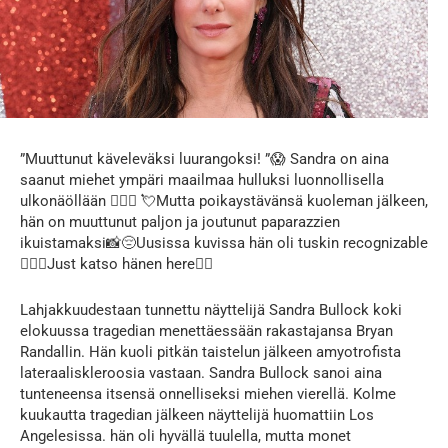
”Muuttunut käveleväksi luurangoksi! ”😱 Sandra on aina
saanut miehet ympäri maailmaa hulluksi luonnollisella
ulkonäöllään 👩‍❤️‍👨 💘Mutta poikaystävänsä kuoleman jälkeen,
hän on muuttunut paljon ja joutunut paparazzien
ikuistamaksi📸😔Uusissa kuvissa hän oli tuskin recognizable
🤦🏻‍♀️Just katso hänen here👇🏻
Lahjakkuudestaan tunnettu näyttelijä Sandra Bullock koki
elokuussa tragedian menettäessään rakastajansa Bryan
Randallin. Hän kuoli pitkän taistelun jälkeen amyotrofista
lateraaliskleroosia vastaan. Sandra Bullock sanoi aina
tunteneensa itsensä onnelliseksi miehen vierellä. Kolme
kuukautta tragedian jälkeen näyttelijä huomattiin Los
Angelesissa. hän oli hyvällä tuulella, mutta monet