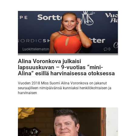
Luokittelematon
0
Alina Voronkova julkaisi
lapsuuskuvan – 9-vuotias “mini-
Alina” esillä harvinaisessa otoksessa
Vuoden 2018 Miss Suomi Alina Voronkova on jakanut
seuraajilleen nimipäivänsä kunniaksi henkilökohtaisen ja
harvinaisen