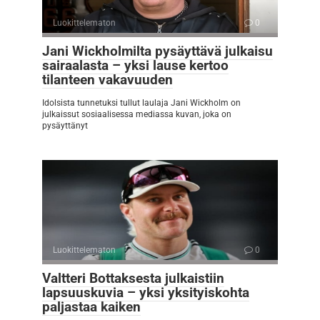
Luokittelematon
0
Jani Wickholmilta pysäyttävä julkaisu
sairaalasta – yksi lause kertoo
tilanteen vakavuuden
Idolsista tunnetuksi tullut laulaja Jani Wickholm on
julkaissut sosiaalisessa mediassa kuvan, joka on
pysäyttänyt
Luokittelematon
0
Valtteri Bottaksesta julkaistiin
lapsuuskuvia – yksi yksityiskohta
paljastaa kaiken