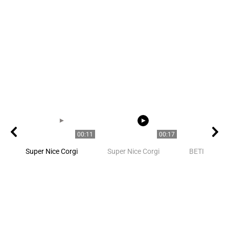
00:11
00:17
Super Nice Corgi
Super Nice Corgi
BETISIER a