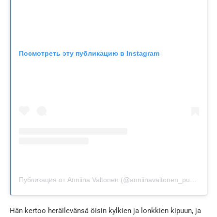
Посмотреть эту публикацию в Instagram
Публикация от Anniina Valtonen (@anniinavaltonen_puoli7)
Hän kertoo heräilevänsä öisin kylkien ja lonkkien kipuun, ja