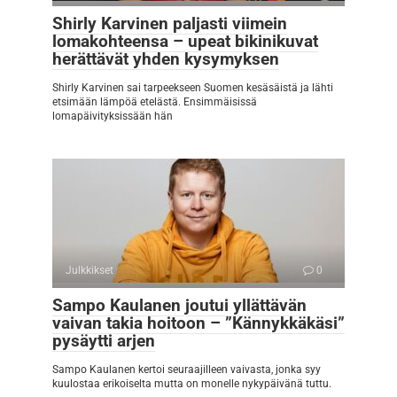
Shirly Karvinen paljasti viimein
lomakohteensa – upeat bikinikuvat
herättävät yhden kysymyksen
Shirly Karvinen sai tarpeekseen Suomen kesäsäistä ja lähti
etsimään lämpöä etelästä. Ensimmäisissä
lomapäivityksissään hän
Julkkikset
0
Sampo Kaulanen joutui yllättävän
vaivan takia hoitoon – ”Kännykkäkäsi”
pysäytti arjen
Sampo Kaulanen kertoi seuraajilleen vaivasta, jonka syy
kuulostaa erikoiselta mutta on monelle nykypäivänä tuttu.