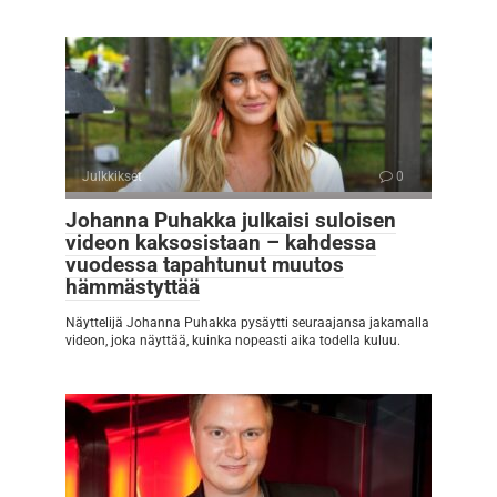
Julkkikset
0
Johanna Puhakka julkaisi suloisen
videon kaksosistaan – kahdessa
vuodessa tapahtunut muutos
hämmästyttää
Näyttelijä Johanna Puhakka pysäytti seuraajansa jakamalla
videon, joka näyttää, kuinka nopeasti aika todella kuluu.