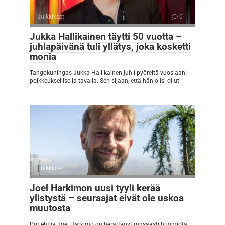
Julkkikset
0
Jukka Hallikainen täytti 50 vuotta –
juhlapäivänä tuli yllätys, joka kosketti
monia
Tangokuningas Jukka Hallikainen juhli pyöreitä vuosiaan
poikkeuksellisella tavalla. Sen sijaan, että hän olisi ollut
Julkkikset
0
Joel Harkimon uusi tyyli kerää
ylistystä – seuraajat eivät ole uskoa
muutosta
Purjehtija Joel Harkimo on herättänyt runsaasti huomiota