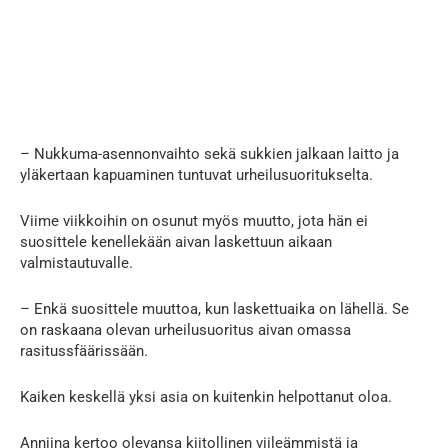
– Nukkuma-asennonvaihto sekä sukkien jalkaan laitto ja
yläkertaan kapuaminen tuntuvat urheilusuoritukselta.
Viime viikkoihin on osunut myös muutto, jota hän ei
suosittele kenellekään aivan laskettuun aikaan
valmistautuvalle.
– Enkä suosittele muuttoa, kun laskettuaika on lähellä. Se
on raskaana olevan urheilusuoritus aivan omassa
rasitussfäärissään.
Kaiken keskellä yksi asia on kuitenkin helpottanut oloa.
Anniina kertoo olevansa kiitollinen viileämmistä ja