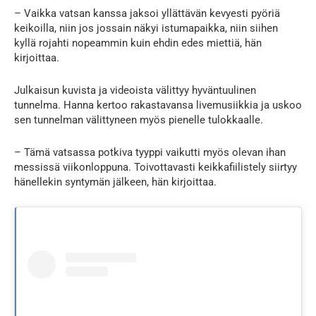
– Vaikka vatsan kanssa jaksoi yllättävän kevyesti pyöriä
keikoilla, niin jos jossain näkyi istumapaikka, niin siihen
kyllä rojahti nopeammin kuin ehdin edes miettiä, hän
kirjoittaa.
Julkaisun kuvista ja videoista välittyy hyväntuulinen
tunnelma. Hanna kertoo rakastavansa livemusiikkia ja uskoo
sen tunnelman välittyneen myös pienelle tulokkaalle.
– Tämä vatsassa potkiva tyyppi vaikutti myös olevan ihan
messissä viikonloppuna. Toivottavasti keikkafiilistely siirtyy
hänellekin syntymän jälkeen, hän kirjoittaa.