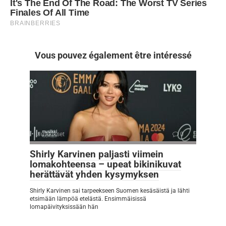
Vous pouvez également être intéressé
Julkkikset
0
Shirly Karvinen paljasti viimein
lomakohteensa – upeat bikinikuvat
herättävät yhden kysymyksen
Shirly Karvinen sai tarpeekseen Suomen kesäsäistä ja lähti
etsimään lämpöä etelästä. Ensimmäisissä
lomapäivityksissään hän