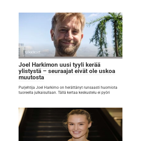
Julkkikset
0
Joel Harkimon uusi tyyli kerää
ylistystä – seuraajat eivät ole uskoa
muutosta
Purjehtija Joel Harkimo on herättänyt runsaasti huomiota
tuoreella julkaisullaan. Tällä kertaa keskustelu ei pyöri