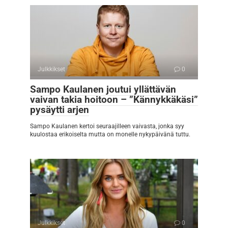
Julkkikset
0
Sampo Kaulanen joutui yllättävän
vaivan takia hoitoon – ”Kännykkäkäsi”
pysäytti arjen
Sampo Kaulanen kertoi seuraajilleen vaivasta, jonka syy
kuulostaa erikoiselta mutta on monelle nykypäivänä tuttu.
Julkkikset
0