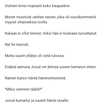
Uutinen levisi nopeasti koko kaupunkiin.
Monet muistivat vanhan naisen, joka oli vuosikymmeniä
myynyt vihanneksia torilla.
Kukaan ei ollut tiennyt, miksi hän ei koskaan luovuttanut.
Nyt he tiesivät.
Mutta suurin yllätys oli vielä tulossa.
Eräänä aamuna Josué vei äitinsä suuren kartanon eteen.
Nainen katsoi häntä hämmentyneenä.
”Miksi olemme täällä?”
Josué kumartui ja suuteli häntä otsalle.