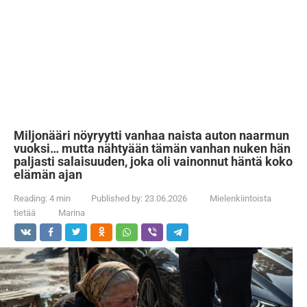
Miljonääri nöyryytti vanhaa naista auton naarmun
vuoksi… mutta nähtyään tämän vanhan nuken hän
paljasti salaisuuden, joka oli vainonnut häntä koko
elämän ajan
Reading:
4 min
Published by:
23.06.2026
Mielenkiintoista
tietää
Marina