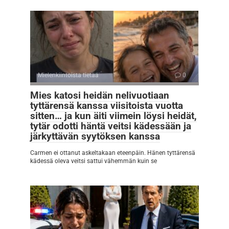
Mielenkiintoista tietää
0
Mies katosi heidän nelivuotiaan
tyttärensä kanssa viisitoista vuotta
sitten… ja kun äiti viimein löysi heidät,
tytär odotti häntä veitsi kädessään ja
järkyttävän syytöksen kanssa
Carmen ei ottanut askeltakaan eteenpäin. Hänen tyttärensä
kädessä oleva veitsi sattui vähemmän kuin se