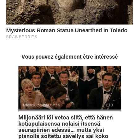
Vous pouvez également être intéressé
Mielenkiintoista tietää
0
Miljonääri löi vetoa siitä, että hänen
kotiapulaisensa nolaisi itsensä
seurapiirien edessä… mutta yksi
pianolla soitettu sävellys sai koko