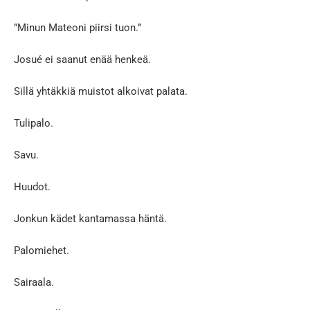
”Minun Mateoni piirsi tuon.”
Josué ei saanut enää henkeä.
Sillä yhtäkkiä muistot alkoivat palata.
Tulipalo.
Savu.
Huudot.
Jonkun kädet kantamassa häntä.
Palomiehet.
Sairaala.