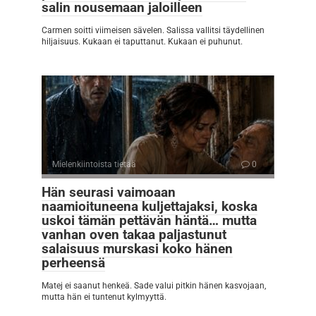
salin nousemaan jaloilleen
Carmen soitti viimeisen sävelen. Salissa vallitsi täydellinen
hiljaisuus. Kukaan ei taputtanut. Kukaan ei puhunut.
Mielenkiintoista tietää
0
Hän seurasi vaimoaan
naamioituneena kuljettajaksi, koska
uskoi tämän pettävän häntä… mutta
vanhan oven takaa paljastunut
salaisuus murskasi koko hänen
perheensä
Matej ei saanut henkeä. Sade valui pitkin hänen kasvojaan,
mutta hän ei tuntenut kylmyyttä.