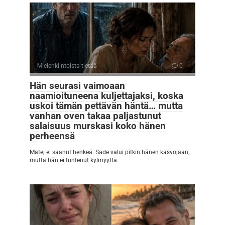
Mielenkiintoista tietää
0
Hän seurasi vaimoaan
naamioituneena kuljettajaksi, koska
uskoi tämän pettävän häntä… mutta
vanhan oven takaa paljastunut
salaisuus murskasi koko hänen
perheensä
Matej ei saanut henkeä. Sade valui pitkin hänen kasvojaan,
mutta hän ei tuntenut kylmyyttä.