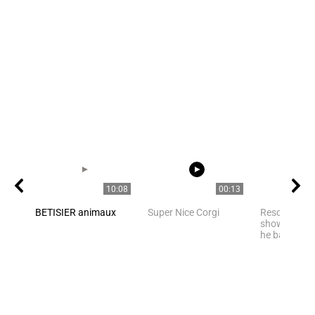
10:08
00:13
BETISIER animaux
Super Nice Corgi
Rescued pan
shows happi
he bathes in