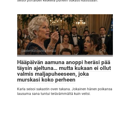
seisoi portaiden keskellä puhelin tiukasti käsissään.
Mielenkiintoista tietää
0
Hääpäivän aamuna anoppi heräsi pää
täysin ajeltuna… mutta kukaan ei ollut
valmis maljapuheeseen, joka
murskasi koko perheen
Karla seisoi sakastin oven takana. Jokainen hänen poikansa
lausuma sana tuntui terävämmältä kuin veitsi.