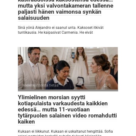
mutta yksi valvontakameran tallenne
paljasti hänen vaimonsa synkän
salaisuuden
Sinä yönä Alejandro ei saanut unta. Kaksoset itkivät
tuntikausia. He kaipasivat Carmenia. He eivät
Mielenkiintoista tietää
0
Ylimielinen morsian syytti
kotiapulaista varkaudesta kaikkien
edessä… mutta 11-vuotiaan
tytärpuolen salainen video romahdutti
kaiken
Kukaan ei liikkunut. Kukaan ei uskaltanut hengittää. Sofia