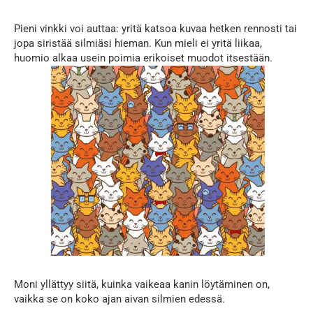
Pieni vinkki voi auttaa: yritä katsoa kuvaa hetken rennosti tai
jopa siristää silmiäsi hieman. Kun mieli ei yritä liikaa,
huomio alkaa usein poimia erikoiset muodot itsestään.
Moni yllättyy siitä, kuinka vaikeaa kanin löytäminen on,
vaikka se on koko ajan aivan silmien edessä.