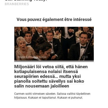
Vous pouvez également être intéressé
Mielenkiintoista tietää
0
Miljonääri löi vetoa siitä, että hänen
kotiapulaisensa nolaisi itsensä
seurapiirien edessä… mutta yksi
pianolla soitettu sävellys sai koko
salin nousemaan jaloilleen
Carmen soitti viimeisen sävelen. Salissa vallitsi täydellinen
hiljaisuus. Kukaan ei taputtanut. Kukaan ei puhunut.