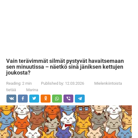
Vain terävimmät silmät pystyvät havaitsemaan
sen minuutissa – näetkö sinä jäniksen kettujen
joukosta?
Reading:
2 min
Published by:
12.03.2026
Mielenkiintoista
tietää
Marina