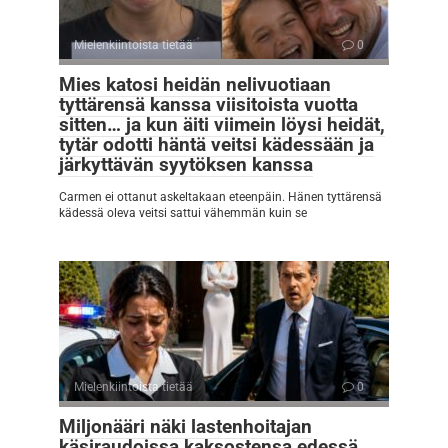
Mielenkiintoista tietää
0
Mies katosi heidän nelivuotiaan
tyttärensä kanssa viisitoista vuotta
sitten… ja kun äiti viimein löysi heidät,
tytär odotti häntä veitsi kädessään ja
järkyttävän syytöksen kanssa
Carmen ei ottanut askeltakaan eteenpäin. Hänen tyttärensä
kädessä oleva veitsi sattui vähemmän kuin se
Mielenkiintoista tietää
0
Miljonääri näki lastenhoitajan
käsiraudoissa kaksostensa edessä…