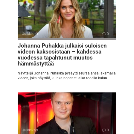
Julkkikset
0
Johanna Puhakka julkaisi suloisen
videon kaksosistaan – kahdessa
vuodessa tapahtunut muutos
hämmästyttää
Näyttelijä Johanna Puhakka pysäytti seuraajansa jakamalla
videon, joka näyttää, kuinka nopeasti aika todella kuluu.
Julkkikset
0