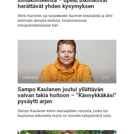
lomakohteensa – upeat bikinikuvat
herättävät yhden kysymyksen
Shirly Karvinen sai tarpeekseen Suomen kesäsäistä ja lähti
etsimään lämpöä etelästä. Ensimmäisissä
lomapäivityksissään hän
Julkkikset
0
Sampo Kaulanen joutui yllättävän
vaivan takia hoitoon – ”Kännykkäkäsi”
pysäytti arjen
Sampo Kaulanen kertoi seuraajilleen vaivasta, jonka syy
kuulostaa erikoiselta mutta on monelle nykypäivänä tuttu.