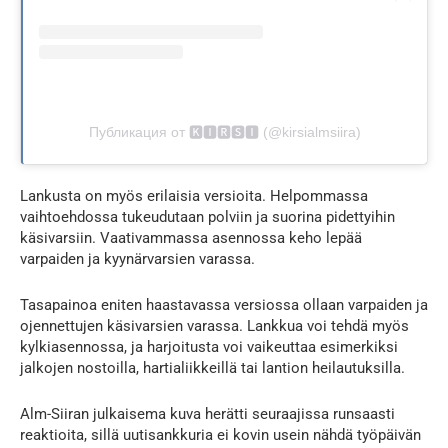
Публикация от 🅺🅸🆁🆂🅸 (@kirsialmsiira)
Lankusta on myös erilaisia versioita. Helpommassa
vaihtoehdossa tukeudutaan polviin ja suorina pidettyihin
käsivarsiin. Vaativammassa asennossa keho lepää
varpaiden ja kyynärvarsien varassa.
Tasapainoa eniten haastavassa versiossa ollaan varpaiden ja
ojennettujen käsivarsien varassa. Lankkua voi tehdä myös
kylkiasennossa, ja harjoitusta voi vaikeuttaa esimerkiksi
jalkojen nostoilla, hartialiikkeillä tai lantion heilautuksilla.
Alm-Siiran julkaisema kuva herätti seuraajissa runsaasti
reaktioita, sillä uutisankkuria ei kovin usein nähdä työpäivän