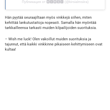
Публикация от 🅺🅸🆁🆂🅸 (@kirsialmsiira)
Hän pyytää seuraajiltaan myös vinkkejä siihen, miten
kehittää lankutustaitoja nopeasti. Samalla hän myöntää
tarkkailleensa tarkasti muiden kilpailijoiden suorituksia.
– Wish me luck! Olen vakoillut muiden suorituksia ja
tajunnut, että kaikki vinkkinne pikaiseen kehittymiseen ovat
kultaa!