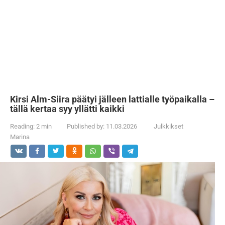
Kirsi Alm-Siira päätyi jälleen lattialle työpaikalla –
tällä kertaa syy yllätti kaikki
Reading:
2 min
Published by:
11.03.2026
Julkkikset
Marina