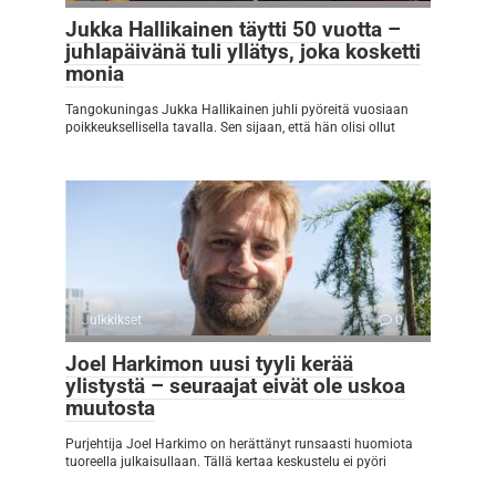
Jukka Hallikainen täytti 50 vuotta –
juhlapäivänä tuli yllätys, joka kosketti
monia
Tangokuningas Jukka Hallikainen juhli pyöreitä vuosiaan
poikkeuksellisella tavalla. Sen sijaan, että hän olisi ollut
Julkkikset
0
Joel Harkimon uusi tyyli kerää
ylistystä – seuraajat eivät ole uskoa
muutosta
Purjehtija Joel Harkimo on herättänyt runsaasti huomiota
tuoreella julkaisullaan. Tällä kertaa keskustelu ei pyöri