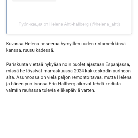
Публикация от Helena Ahti-hallberg (@helena_ahti)
Kuvassa Helena poseeraa hymyillen uuden rintamerkkinsä
kanssa, ruusu kädessä.
Pariskunta viettää nykyään noin puolet ajastaan Espanjassa,
missä he löysivät marraskuussa 2024 kakkoskodin auringon
alta. Asunnossa on vielä paljon remontoitavaa, mutta Helena
ja hänen puolisonsa Eric Hallberg aikovat tehdä kodista
valmiin rauhassa tulevia eläkepäiviä varten.