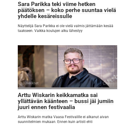
Sara Parikka teki viime hetken
päätöksen – koko perhe suuntaa vielä
yhdelle kesäreissulle
Näyttelijä Sara Parikka ei ole vielä valmis jättämään kesää
taakseen. Vaikka koulujen alku lähestyy
Julkkikset
0
Arttu Wiskarin keikkamatka sai
yllättävän käänteen – bussi jäi jumiin
juuri ennen festivaalia
Arttu Wiskarin matka Vaasa Festivalille ei alkanut aivan
suunnitelmien mukaan. Ennen kuin artisti ehti