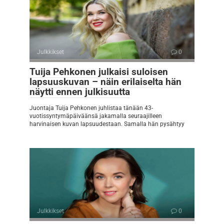
Julkkikset
0
Tuija Pehkonen julkaisi suloisen
lapsuuskuvan – näin erilaiselta hän
näytti ennen julkisuutta
Juontaja Tuija Pehkonen juhlistaa tänään 43-
vuotissyntymäpäiväänsä jakamalla seuraajilleen
harvinaisen kuvan lapsuudestaan. Samalla hän pysähtyy
Julkkikset
0