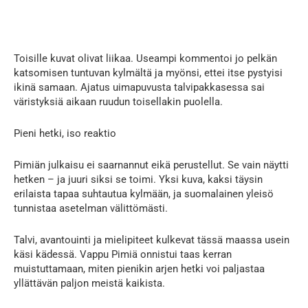
Toisille kuvat olivat liikaa. Useampi kommentoi jo pelkän
katsomisen tuntuvan kylmältä ja myönsi, ettei itse pystyisi
ikinä samaan. Ajatus uimapuvusta talvipakkasessa sai
väristyksiä aikaan ruudun toisellakin puolella.
Pieni hetki, iso reaktio
Pimiän julkaisu ei saarnannut eikä perustellut. Se vain näytti
hetken – ja juuri siksi se toimi. Yksi kuva, kaksi täysin
erilaista tapaa suhtautua kylmään, ja suomalainen yleisö
tunnistaa asetelman välittömästi.
Talvi, avantouinti ja mielipiteet kulkevat tässä maassa usein
käsi kädessä. Vappu Pimiä onnistui taas kerran
muistuttamaan, miten pienikin arjen hetki voi paljastaa
yllättävän paljon meistä kaikista.