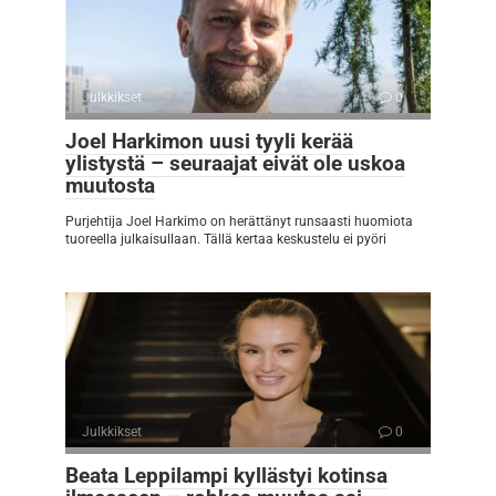
Julkkikset
0
Joel Harkimon uusi tyyli kerää
ylistystä – seuraajat eivät ole uskoa
muutosta
Purjehtija Joel Harkimo on herättänyt runsaasti huomiota
tuoreella julkaisullaan. Tällä kertaa keskustelu ei pyöri
Julkkikset
0
Beata Leppilampi kyllästyi kotinsa