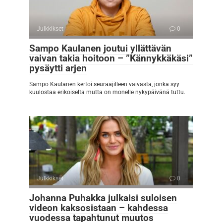
Julkkikset
0
Sampo Kaulanen joutui yllättävän
vaivan takia hoitoon – ”Kännykkäkäsi”
pysäytti arjen
Sampo Kaulanen kertoi seuraajilleen vaivasta, jonka syy
kuulostaa erikoiselta mutta on monelle nykypäivänä tuttu.
Julkkikset
0
Johanna Puhakka julkaisi suloisen
videon kaksosistaan – kahdessa
vuodessa tapahtunut muutos