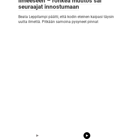
ilmeeseen – rohkea muutos sai
seuraajat innostumaan
Beata Leppilampi päätti, että kodin eteinen kaipasi täysin
uutta ilmettä. Pitkään samoina pysyneet pinnat