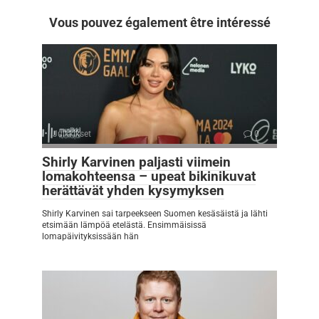
Vous pouvez également être intéressé
Julkkikset
0
Shirly Karvinen paljasti viimein
lomakohteensa – upeat bikinikuvat
herättävät yhden kysymyksen
Shirly Karvinen sai tarpeekseen Suomen kesäsäistä ja lähti
etsimään lämpöä etelästä. Ensimmäisissä
lomapäivityksissään hän