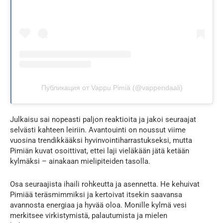
Публикация от Vappu Pimiä (@vappendaali)
Julkaisu sai nopeasti paljon reaktioita ja jakoi seuraajat
selvästi kahteen leiriin. Avantouinti on noussut viime
vuosina trendikkääksi hyvinvointiharrastukseksi, mutta
Pimiän kuvat osoittivat, ettei laji vieläkään jätä ketään
kylmäksi – ainakaan mielipiteiden tasolla.
Osa seuraajista ihaili rohkeutta ja asennetta. He kehuivat
Pimiää teräsmimmiksi ja kertoivat itsekin saavansa
avannosta energiaa ja hyvää oloa. Monille kylmä vesi
merkitsee virkistymistä, palautumista ja mielen