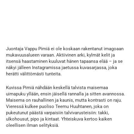
Juontaja Vappu Pimiä ei ole koskaan rakentanut imagoaan
mukavuusalueen varaan. Aktiivinen arki, kylmät kelit ja
itsensä haastaminen kuuluvat hänen tapaansa elää – ja se
näkyi jälleen Instagramissa jaetussa kuvasarjassa, joka
herätti välittömästi tunteita.
Kuvissa Pimiä nähdään keskellä talvista maisemaa
uimapuku yllään, ensin jäisellä rannalla ja sitten avannossa.
Maisema on rauhallinen ja kaunis, mutta kontrasti on raju.
Vieressä kulkee puoliso Teemu Huuhtanen, joka on
pukeutunut päästä varpaisiin talvivarusteisiin: takki,
ulkohousut, pipo ja kintaat. Yhteiskuva kertoo kaiken
oleellisen ilman selityksiä.