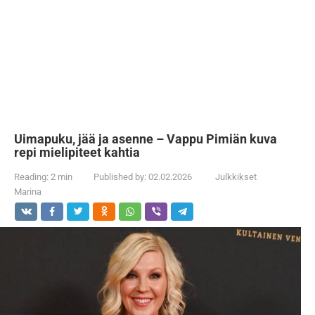
Uimapuku, jää ja asenne – Vappu Pimiän kuva
repi mielipiteet kahtia
Reading:
2 min
Published by:
02.02.2026
Julkkikset
Marina