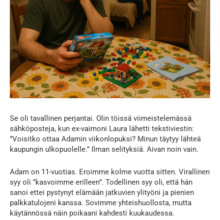
Se oli tavallinen perjantai. Olin töissä viimeistelemässä
sähköposteja, kun ex-vaimoni Laura lähetti tekstiviestin:
”Voisitko ottaa Adamin viikonlopuksi? Minun täytyy lähteä
kaupungin ulkopuolelle.” Ilman selityksiä. Aivan noin vain.
Adam on 11-vuotias. Eroimme kolme vuotta sitten. Virallinen
syy oli ”kasvoimme erilleen”. Todellinen syy oli, että hän
sanoi ettei pystynyt elämään jatkuvien ylityöni ja pienien
palkkatulojeni kanssa. Sovimme yhteishuollosta, mutta
käytännössä näin poikaani kahdesti kuukaudessa.