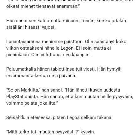
oikeat miehet tienaavat enemmän.”
Hän sanoi sen katsomatta minuun. Tunsin, kuinka jotakin
sisälläni hitaasti vajosi.
Lauantaiaamuna menimme puistoon. Olin säästänyt koko
viikon ostaakseni hänelle Legon. Ei isoin, mutta ei
pieninkään. Olin piilottanut sen kaappiin.
Paluumatkalla hänen tablettiinsa tuli viesti. Hän hymyili
ensimmäistä kertaa sinä päivänä.
”Se on Markilta,” hän sanoi. ”Hän lähetti kuvan uudesta
PlayStationista. Hän sanoo, että kun muutan heille pysyvästi,
voimme pelata joka ilta.”
Seisahduin eteisessä, pitäen Legoa selkäni takana.
”Mitä tarkoitat ’muutan pysyvästi’?” kysyin.