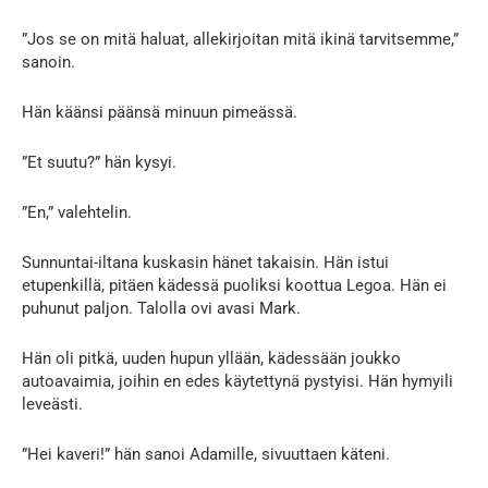
”Jos se on mitä haluat, allekirjoitan mitä ikinä tarvitsemme,”
sanoin.
Hän käänsi päänsä minuun pimeässä.
”Et suutu?” hän kysyi.
”En,” valehtelin.
Sunnuntai-iltana kuskasin hänet takaisin. Hän istui
etupenkillä, pitäen kädessä puoliksi koottua Legoa. Hän ei
puhunut paljon. Talolla ovi avasi Mark.
Hän oli pitkä, uuden hupun yllään, kädessään joukko
autoavaimia, joihin en edes käytettynä pystyisi. Hän hymyili
leveästi.
”Hei kaveri!” hän sanoi Adamille, sivuuttaen käteni.