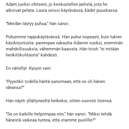
Adam juoksi ohitseni, jo keskustellen pelistä, jota he
aikoivat pelata. Laura seisoi käytävässä, kädet puuskassa.
”Meidän täytyy puhua,” hän sanoi.
Puhuimme rappukäytävässä. Hän puhui nopeasti, kuin lukien
käsikirjoitusta: parempaa vakautta Adamin vuoksi, enemmän
mahdollisuuksia, vähemmän kaaosta. Hän toisti ”ei mitään
henkilökohtaista” kahdesti.
En väitellyt. Kysyin vain:
”Pyysitkö todella häntä sanomaan, että se oli hänen
ideansa?”
Hän näytti yllättyneeltä hetkeksi, sitten suoristi itsensä.
”Se on kaikille helpompaa niin,” hän sanoi. ”Miksi tehdä
hänestä vaikeaa tuntea, että otamme puolille?”