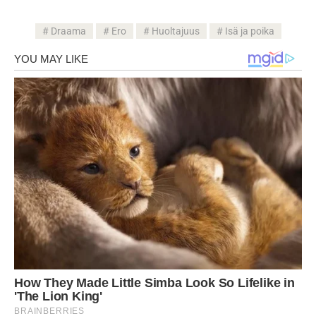
Draama
Ero
Huoltajuus
Isä ja poika