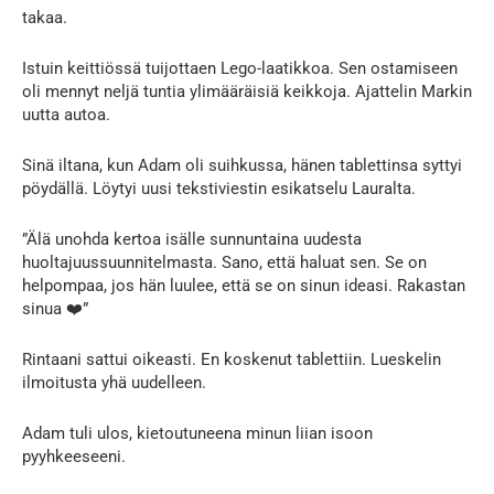
takaa.
Istuin keittiössä tuijottaen Lego-laatikkoa. Sen ostamiseen
oli mennyt neljä tuntia ylimääräisiä keikkoja. Ajattelin Markin
uutta autoa.
Sinä iltana, kun Adam oli suihkussa, hänen tablettinsa syttyi
pöydällä. Löytyi uusi tekstiviestin esikatselu Lauralta.
”Älä unohda kertoa isälle sunnuntaina uudesta
huoltajuussuunnitelmasta. Sano, että haluat sen. Se on
helpompaa, jos hän luulee, että se on sinun ideasi. Rakastan
sinua ❤️”
Rintaani sattui oikeasti. En koskenut tablettiin. Lueskelin
ilmoitusta yhä uudelleen.
Adam tuli ulos, kietoutuneena minun liian isoon
pyyhkeeseeni.