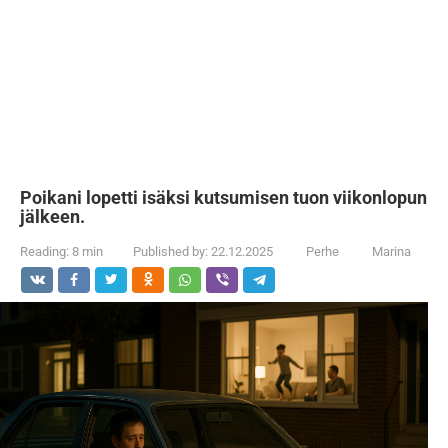
Poikani lopetti isäksi kutsumisen tuon viikonlopun
jälkeen.
Reading:
8 min
Published by:
22.12.2025
Perhe
Marina