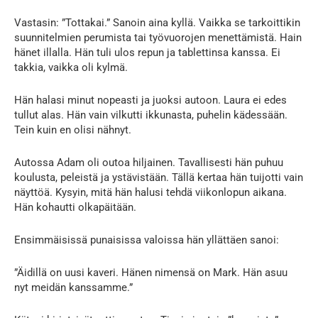
Vastasin: ”Tottakai.” Sanoin aina kyllä. Vaikka se tarkoittikin
suunnitelmien perumista tai työvuorojen menettämistä. Hain
hänet illalla. Hän tuli ulos repun ja tablettinsa kanssa. Ei
takkia, vaikka oli kylmä.
Hän halasi minut nopeasti ja juoksi autoon. Laura ei edes
tullut alas. Hän vain vilkutti ikkunasta, puhelin kädessään.
Tein kuin en olisi nähnyt.
Autossa Adam oli outoa hiljainen. Tavallisesti hän puhuu
koulusta, peleistä ja ystävistään. Tällä kertaa hän tuijotti vain
näyttöä. Kysyin, mitä hän halusi tehdä viikonlopun aikana.
Hän kohautti olkapäitään.
Ensimmäisissä punaisissa valoissa hän yllättäen sanoi:
”Äidillä on uusi kaveri. Hänen nimensä on Mark. Hän asuu
nyt meidän kanssamme.”