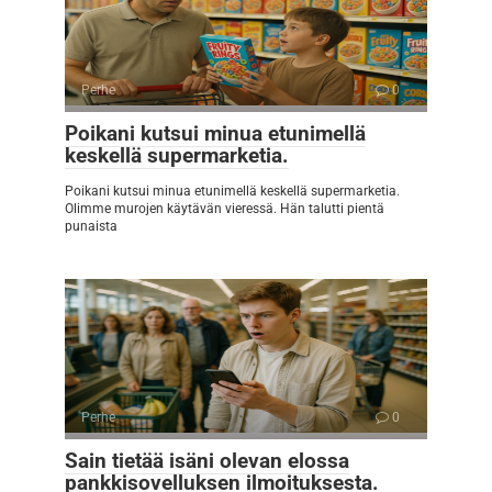
Perhe
0
Poikani kutsui minua etunimellä
keskellä supermarketia.
Poikani kutsui minua etunimellä keskellä supermarketia.
Olimme murojen käytävän vieressä. Hän talutti pientä
punaista
Perhe
0
Sain tietää isäni olevan elossa
pankkisovelluksen ilmoituksesta.