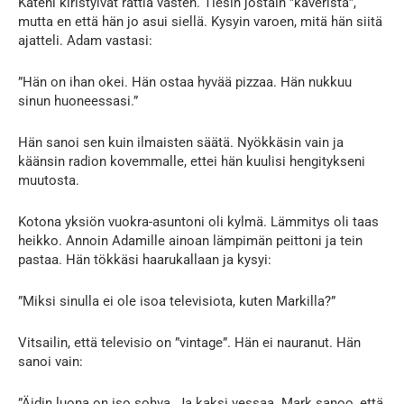
Käteni kiristyivät rattia vasten. Tiesin jostain ”kaverista”,
mutta en että hän jo asui siellä. Kysyin varoen, mitä hän siitä
ajatteli. Adam vastasi:
”Hän on ihan okei. Hän ostaa hyvää pizzaa. Hän nukkuu
sinun huoneessasi.”
Hän sanoi sen kuin ilmaisten säätä. Nyökkäsin vain ja
käänsin radion kovemmalle, ettei hän kuulisi hengitykseni
muutosta.
Kotona yksiön vuokra-asuntoni oli kylmä. Lämmitys oli taas
heikko. Annoin Adamille ainoan lämpimän peittoni ja tein
pastaa. Hän tökkäsi haarukallaan ja kysyi:
”Miksi sinulla ei ole isoa televisiota, kuten Markilla?”
Vitsailin, että televisio on ”vintage”. Hän ei nauranut. Hän
sanoi vain:
”Äidin luona on iso sohva. Ja kaksi vessaa. Mark sanoo, että