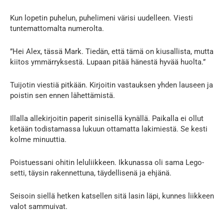
Kun lopetin puhelun, puhelimeni värisi uudelleen. Viesti
tuntemattomalta numerolta.
”Hei Alex, tässä Mark. Tiedän, että tämä on kiusallista, mutta
kiitos ymmärryksestä. Lupaan pitää hänestä hyvää huolta.”
Tuijotin viestiä pitkään. Kirjoitin vastauksen yhden lauseen ja
poistin sen ennen lähettämistä.
Illalla allekirjoitin paperit sinisellä kynällä. Paikalla ei ollut
ketään todistamassa lukuun ottamatta lakimiestä. Se kesti
kolme minuuttia.
Poistuessani ohitin leluliikkeen. Ikkunassa oli sama Lego-
setti, täysin rakennettuna, täydellisenä ja ehjänä.
Seisoin siellä hetken katsellen sitä lasin läpi, kunnes liikkeen
valot sammuivat.