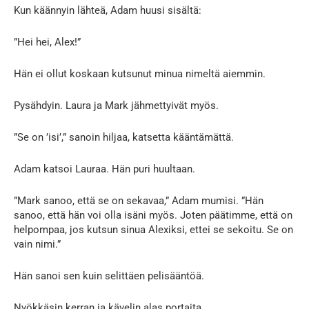
Kun käännyin lähteä, Adam huusi sisältä:
”Hei hei, Alex!”
Hän ei ollut koskaan kutsunut minua nimeltä aiemmin.
Pysähdyin. Laura ja Mark jähmettyivät myös.
”Se on ’isi’,” sanoin hiljaa, katsetta kääntämättä.
Adam katsoi Lauraa. Hän puri huultaan.
”Mark sanoo, että se on sekavaa,” Adam mumisi. ”Hän
sanoo, että hän voi olla isäni myös. Joten päätimme, että on
helpompaa, jos kutsun sinua Alexiksi, ettei se sekoitu. Se on
vain nimi.”
Hän sanoi sen kuin selittäen pelisääntöä.
Nyökkäsin kerran ja kävelin alas portaita.