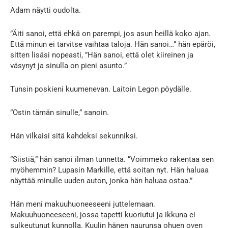
Adam näytti oudolta.
”Äiti sanoi, että ehkä on parempi, jos asun heillä koko ajan.
Että minun ei tarvitse vaihtaa taloja. Hän sanoi…” hän epäröi,
sitten lisäsi nopeasti, ”Hän sanoi, että olet kiireinen ja
väsynyt ja sinulla on pieni asunto.”
Tunsin poskieni kuumenevan. Laitoin Legon pöydälle.
”Ostin tämän sinulle,” sanoin.
Hän vilkaisi sitä kahdeksi sekunniksi.
”Siistiä,” hän sanoi ilman tunnetta. ”Voimmeko rakentaa sen
myöhemmin? Lupasin Markille, että soitan nyt. Hän haluaa
näyttää minulle uuden auton, jonka hän haluaa ostaa.”
Hän meni makuuhuoneeseeni juttelemaan.
Makuuhuoneeseeni, jossa tapetti kuoriutui ja ikkuna ei
sulkeutunut kunnolla. Kuulin hänen naurunsa ohuen oven