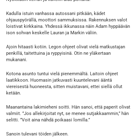
Kadulla istuin vanhassa autossani pitkään, kädet
ohjauspyörällä, moottori sammuksissa. Rakennuksen valot
loistivat kirkkaina. Yhdessä ikkunassa näin Adam hyppäävän
ison sohvan keskelle Lauran ja Markin väliin.
Ajoin hitaasti kotiin. Legon ohjeet olivat vielä matkustajan
penkillä, taitettuina ja ryppyisinä. Otin ne yläkertaan
mukanani.
Kotona asunto tuntui vielä pienemmältä. Laitoin ohjeet
laatikkoon. Huomasin jatkuvasti kuuntelevani ääntä
viereisestä huoneesta, sitten muistavani, ettei siellä ollut
ketään.
Maanantaina lakimieheni soitti. Hän sanoi, että paperit olivat
valmiit. ”Jos allekirjoitat nyt, se menee sutjakkaammin,” hän
selitti. ”Voit aina nähdä poikaasi lomilla.”
Sanoin tulevani töiden jälkeen.