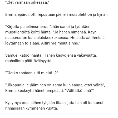
”Olet varmaan oikeassa.”
Emma epäröi, otti repustaan pienen muistilehtiön ja kynän.
”Kirjoita puhelinnumerosi”, hän sanoi ja työntäen
muistilehtiötä kohti häntä. ”Ja hänen nimensä. Käyn
naapuruston kansalaiskeskuksessa. He auttavat ihmisiä
löytämään toisiaan. Äitini vie minut sinne.”
Samuel katsoi häntä. Hänen kasvojensa vakavuutta,
rauhallista päättäväisyyttä.
”Oletko tosiaan sitä mieltä…?”
”Ulkopuolelle jääminen on sama kuin sanoa, ettei välitä”,
Emma keskeytti hänet lempeästi. ”Välitätkö sinä?”
Kysymys osui siihen tyhjään tilaan, jota hän oli kantanut
rinnassaan kymmenen vuotta.