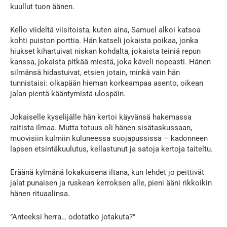
kuullut tuon äänen.
Kello viideltä viisitoista, kuten aina, Samuel alkoi katsoa
kohti puiston porttia. Hän katseli jokaista poikaa, jonka
hiukset kihartuivat niskan kohdalta, jokaista teiniä repun
kanssa, jokaista pitkää miestä, joka käveli nopeasti. Hänen
silmänsä hidastuivat, etsien jotain, minkä vain hän
tunnistaisi: olkapään hieman korkeampaa asento, oikean
jalan pientä kääntymistä ulospäin.
Jokaiselle kyselijälle hän kertoi käyvänsä hakemassa
raitista ilmaa. Mutta totuus oli hänen sisätaskussaan,
muovisiin kulmiin kuluneessa suojapussissa – kadonneen
lapsen etsintäkuulutus, kellastunut ja satoja kertoja taiteltu.
Eräänä kylmänä lokakuisena iltana, kun lehdet jo peittivät
jalat punaisen ja ruskean kerroksen alle, pieni ääni rikkoikin
hänen rituaalinsa.
”Anteeksi herra… odotatko jotakuta?”