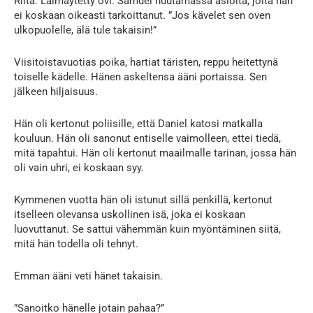
Riita. Läimäytetty ovi. Samuel huutamassa asioita, joita hän
ei koskaan oikeasti tarkoittanut. ”Jos kävelet sen oven
ulkopuolelle, älä tule takaisin!”
Viisitoistavuotias poika, hartiat täristen, reppu heitettynä
toiselle kädelle. Hänen askeltensa ääni portaissa. Sen
jälkeen hiljaisuus.
Hän oli kertonut poliisille, että Daniel katosi matkalla
kouluun. Hän oli sanonut entiselle vaimolleen, ettei tiedä,
mitä tapahtui. Hän oli kertonut maailmalle tarinan, jossa hän
oli vain uhri, ei koskaan syy.
Kymmenen vuotta hän oli istunut sillä penkillä, kertonut
itselleen olevansa uskollinen isä, joka ei koskaan
luovuttanut. Se sattui vähemmän kuin myöntäminen siitä,
mitä hän todella oli tehnyt.
Emman ääni veti hänet takaisin.
”Sanoitko hänelle jotain pahaa?”