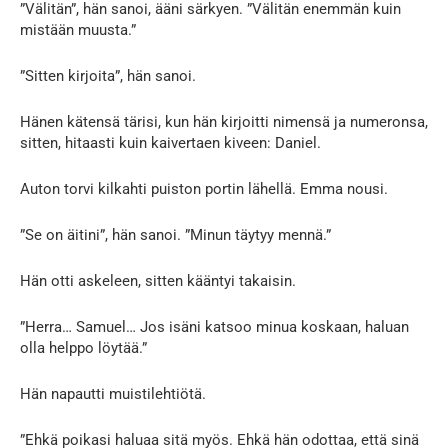
”Välitän”, hän sanoi, ääni särkyen. ”Välitän enemmän kuin
mistään muusta.”
”Sitten kirjoita”, hän sanoi.
Hänen kätensä tärisi, kun hän kirjoitti nimensä ja numeronsa,
sitten, hitaasti kuin kaivertaen kiveen: Daniel.
Auton torvi kilkahti puiston portin lähellä. Emma nousi.
”Se on äitini”, hän sanoi. ”Minun täytyy mennä.”
Hän otti askeleen, sitten kääntyi takaisin.
”Herra… Samuel… Jos isäni katsoo minua koskaan, haluan
olla helppo löytää.”
Hän napautti muistilehtiötä.
”Ehkä poikasi haluaa sitä myös. Ehkä hän odottaa, että sinä