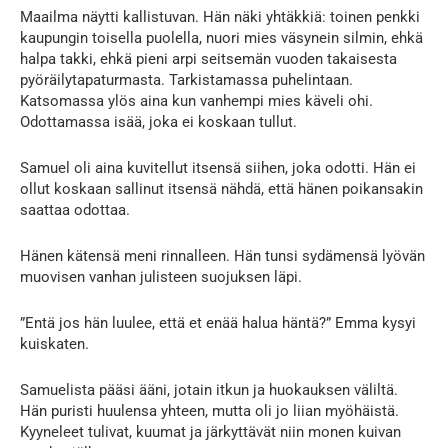
Maailma näytti kallistuvan. Hän näki yhtäkkiä: toinen penkki
kaupungin toisella puolella, nuori mies väsynein silmin, ehkä
halpa takki, ehkä pieni arpi seitsemän vuoden takaisesta
pyöräilytapaturmasta. Tarkistamassa puhelintaan.
Katsomassa ylös aina kun vanhempi mies käveli ohi.
Odottamassa isää, joka ei koskaan tullut.
Samuel oli aina kuvitellut itsensä siihen, joka odotti. Hän ei
ollut koskaan sallinut itsensä nähdä, että hänen poikansakin
saattaa odottaa.
Hänen kätensä meni rinnalleen. Hän tunsi sydämensä lyövän
muovisen vanhan julisteen suojuksen läpi.
”Entä jos hän luulee, että et enää halua häntä?” Emma kysyi
kuiskaten.
Samuelista pääsi ääni, jotain itkun ja huokauksen väliltä.
Hän puristi huulensa yhteen, mutta oli jo liian myöhäistä.
Kyyneleet tulivat, kuumat ja järkyttävät niin monen kuivan