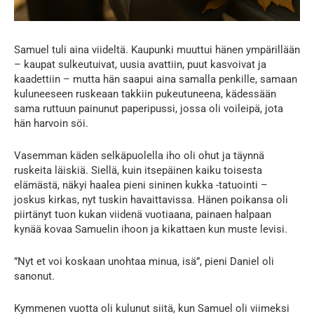
Samuel tuli aina viideltä. Kaupunki muuttui hänen ympärillään
– kaupat sulkeutuivat, uusia avattiin, puut kasvoivat ja
kaadettiin – mutta hän saapui aina samalla penkille, samaan
kuluneeseen ruskeaan takkiin pukeutuneena, kädessään
sama ruttuun painunut paperipussi, jossa oli voileipä, jota
hän harvoin söi.
Vasemman käden selkäpuolella iho oli ohut ja täynnä
ruskeita läiskiä. Siellä, kuin itsepäinen kaiku toisesta
elämästä, näkyi haalea pieni sininen kukka -tatuointi –
joskus kirkas, nyt tuskin havaittavissa. Hänen poikansa oli
piirtänyt tuon kukan viidenä vuotiaana, painaen halpaan
kynää kovaa Samuelin ihoon ja kikattaen kun muste levisi.
”Nyt et voi koskaan unohtaa minua, isä”, pieni Daniel oli
sanonut.
Kymmenen vuotta oli kulunut siitä, kun Samuel oli viimeksi