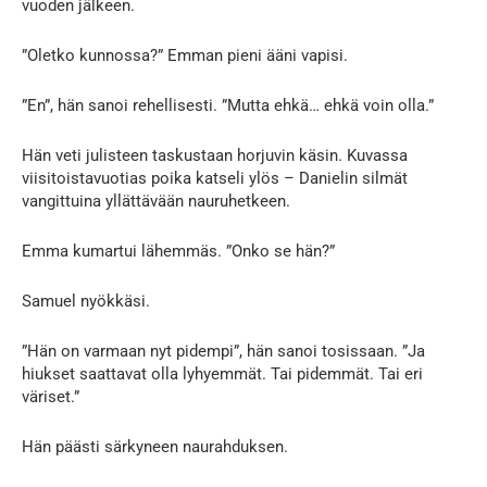
vuoden jälkeen.
”Oletko kunnossa?” Emman pieni ääni vapisi.
”En”, hän sanoi rehellisesti. ”Mutta ehkä… ehkä voin olla.”
Hän veti julisteen taskustaan horjuvin käsin. Kuvassa
viisitoistavuotias poika katseli ylös – Danielin silmät
vangittuina yllättävään nauruhetkeen.
Emma kumartui lähemmäs. ”Onko se hän?”
Samuel nyökkäsi.
”Hän on varmaan nyt pidempi”, hän sanoi tosissaan. ”Ja
hiukset saattavat olla lyhyemmät. Tai pidemmät. Tai eri
väriset.”
Hän päästi särkyneen naurahduksen.