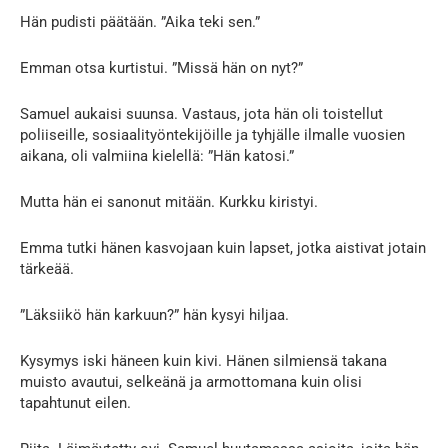
Hän pudisti päätään. ”Aika teki sen.”
Emman otsa kurtistui. ”Missä hän on nyt?”
Samuel aukaisi suunsa. Vastaus, jota hän oli toistellut
poliiseille, sosiaalityöntekijöille ja tyhjälle ilmalle vuosien
aikana, oli valmiina kielellä: ”Hän katosi.”
Mutta hän ei sanonut mitään. Kurkku kiristyi.
Emma tutki hänen kasvojaan kuin lapset, jotka aistivat jotain
tärkeää.
”Läksiikö hän karkuun?” hän kysyi hiljaa.
Kysymys iski häneen kuin kivi. Hänen silmiensä takana
muisto avautui, selkeänä ja armottomana kuin olisi
tapahtunut eilen.