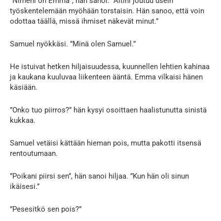
”Nimeni on Emma”, hän sanoi. ”Äitini joutuu usein
työskentelemään myöhään torstaisin. Hän sanoo, että voin
odottaa täällä, missä ihmiset näkevät minut.”
Samuel nyökkäsi. ”Minä olen Samuel.”
He istuivat hetken hiljaisuudessa, kuunnellen lehtien kahinaa
ja kaukana kuuluvaa liikenteen ääntä. Emma vilkaisi hänen
käsiään.
”Onko tuo piirros?” hän kysyi osoittaen haalistunutta sinistä
kukkaa.
Samuel vetäisi kättään hieman pois, mutta pakotti itsensä
rentoutumaan.
”Poikani piirsi sen”, hän sanoi hiljaa. ”Kun hän oli sinun
ikäisesi.”
”Pesesitkö sen pois?”