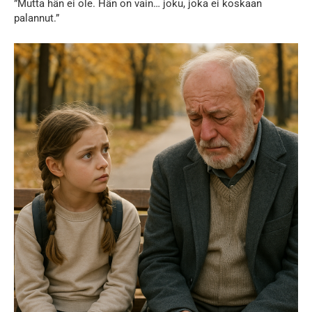
”Mutta hän ei ole. Hän on vain… joku, joka ei koskaan
palannut.”