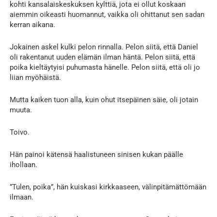
kohti kansalaiskeskuksen kylttiä, jota ei ollut koskaan
aiemmin oikeasti huomannut, vaikka oli ohittanut sen sadan
kerran aikana.
Jokainen askel kulki pelon rinnalla. Pelon siitä, että Daniel
oli rakentanut uuden elämän ilman häntä. Pelon siitä, että
poika kieltäytyisi puhumasta hänelle. Pelon siitä, että oli jo
liian myöhäistä.
Mutta kaiken tuon alla, kuin ohut itsepäinen säie, oli jotain
muuta.
Toivo.
Hän painoi kätensä haalistuneen sinisen kukan päälle
ihollaan.
”Tulen, poika”, hän kuiskasi kirkkaaseen, välinpitämättömään
ilmaan.