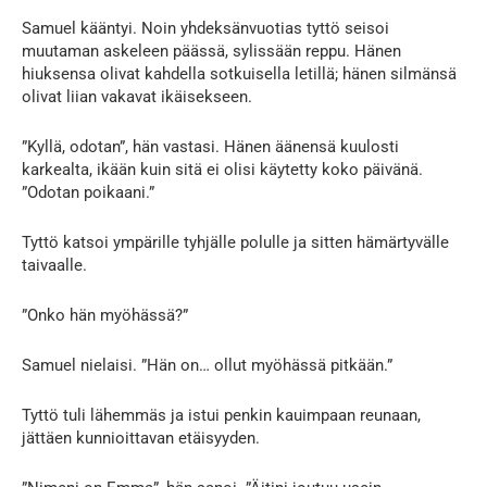
Samuel kääntyi. Noin yhdeksänvuotias tyttö seisoi
muutaman askeleen päässä, sylissään reppu. Hänen
hiuksensa olivat kahdella sotkuisella letillä; hänen silmänsä
olivat liian vakavat ikäisekseen.
”Kyllä, odotan”, hän vastasi. Hänen äänensä kuulosti
karkealta, ikään kuin sitä ei olisi käytetty koko päivänä.
”Odotan poikaani.”
Tyttö katsoi ympärille tyhjälle polulle ja sitten hämärtyvälle
taivaalle.
”Onko hän myöhässä?”
Samuel nielaisi. ”Hän on… ollut myöhässä pitkään.”
Tyttö tuli lähemmäs ja istui penkin kauimpaan reunaan,
jättäen kunnioittavan etäisyyden.