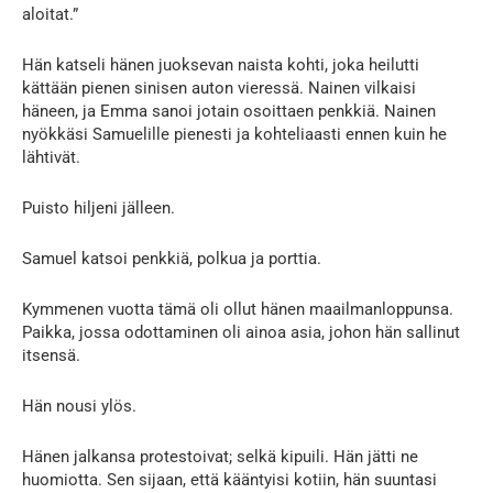
aloitat.”
Hän katseli hänen juoksevan naista kohti, joka heilutti
kättään pienen sinisen auton vieressä. Nainen vilkaisi
häneen, ja Emma sanoi jotain osoittaen penkkiä. Nainen
nyökkäsi Samuelille pienesti ja kohteliaasti ennen kuin he
lähtivät.
Puisto hiljeni jälleen.
Samuel katsoi penkkiä, polkua ja porttia.
Kymmenen vuotta tämä oli ollut hänen maailmanloppunsa.
Paikka, jossa odottaminen oli ainoa asia, johon hän sallinut
itsensä.
Hän nousi ylös.
Hänen jalkansa protestoivat; selkä kipuili. Hän jätti ne
huomiotta. Sen sijaan, että kääntyisi kotiin, hän suuntasi