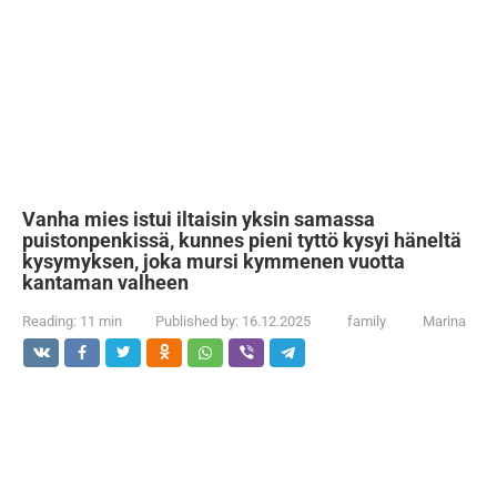
Vanha mies istui iltaisin yksin samassa
puistonpenkissä, kunnes pieni tyttö kysyi häneltä
kysymyksen, joka mursi kymmenen vuotta
kantaman valheen
Reading:
11 min
Published by:
16.12.2025
family
Marina