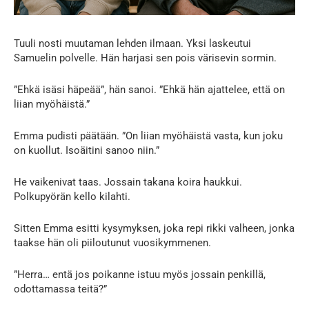
Tuuli nosti muutaman lehden ilmaan. Yksi laskeutui
Samuelin polvelle. Hän harjasi sen pois värisevin sormin.
”Ehkä isäsi häpeää”, hän sanoi. ”Ehkä hän ajattelee, että on
liian myöhäistä.”
Emma pudisti päätään. ”On liian myöhäistä vasta, kun joku
on kuollut. Isoäitini sanoo niin.”
He vaikenivat taas. Jossain takana koira haukkui.
Polkupyörän kello kilahti.
Sitten Emma esitti kysymyksen, joka repi rikki valheen, jonka
taakse hän oli piiloutunut vuosikymmenen.
”Herra… entä jos poikanne istuu myös jossain penkillä,
odottamassa teitä?”