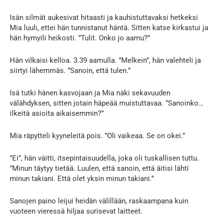
Isän silmät aukesivat hitaasti ja kauhistuttavaksi hetkeksi
Mia luuli, ettei hän tunnistanut häntä. Sitten katse kirkastui ja
hän hymyili heikosti. ”Tulit. Onko jo aamu?”
Hän vilkaisi kelloa. 3.39 aamulla. ”Melkein”, hän valehteli ja
siirtyi lähemmäs. ”Sanoin, että tulen.”
Isä tutki hänen kasvojaan ja Mia näki sekavuuden
välähdyksen, sitten jotain häpeää muistuttavaa. ”Sanoinko…
ilkeitä asioita aikaisemmin?”
Mia räpytteli kyyneleitä pois. ”Oli vaikeaa. Se on okei.”
”Ei”, hän väitti, itsepintaisuudella, joka oli tuskallisen tuttu.
”Minun täytyy tietää. Luulen, että sanoin, että äitisi lähti
minun takiani. Että olet yksin minun takiani.”
Sanojen paino leijui heidän välillään, raskaampana kuin
vuoteen vieressä hiljaa surisevat laitteet.