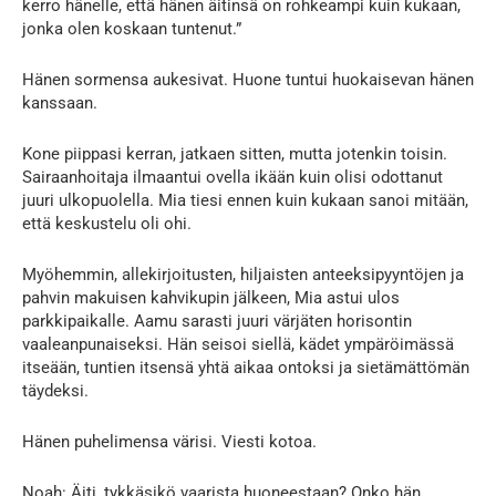
kerro hänelle, että hänen äitinsä on rohkeampi kuin kukaan,
jonka olen koskaan tuntenut.”
Hänen sormensa aukesivat. Huone tuntui huokaisevan hänen
kanssaan.
Kone piippasi kerran, jatkaen sitten, mutta jotenkin toisin.
Sairaanhoitaja ilmaantui ovella ikään kuin olisi odottanut
juuri ulkopuolella. Mia tiesi ennen kuin kukaan sanoi mitään,
että keskustelu oli ohi.
Myöhemmin, allekirjoitusten, hiljaisten anteeksipyyntöjen ja
pahvin makuisen kahvikupin jälkeen, Mia astui ulos
parkkipaikalle. Aamu sarasti juuri värjäten horisontin
vaaleanpunaiseksi. Hän seisoi siellä, kädet ympäröimässä
itseään, tuntien itsensä yhtä aikaa ontoksi ja sietämättömän
täydeksi.
Hänen puhelimensa värisi. Viesti kotoa.
Noah: Äiti, tykkäsikö vaarista huoneestaan? Onko hän