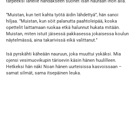
tarpeeksi lähelle nähdäkseen suonet isän hauraan ihon alla.
”Muistan, kun teit kahta työtä äidin lähdettyä”, hän sanoi
hiljaa. ”Muistan, kun söit palanutta paahtoleipää, koska
opettelit laittamaan ruokaa etkä halunnut hukata mitään.
Muistan, miten istuit jäisessä pakkasessa jokaisessa koulun
näytelmässä, aina takarivissä eikä valittanut.”
Isä pyrskähti käheään nauruun, joka muuttui yskäksi. Mia
ojensi vesimuovikupin tärisevin käsin hänen huulilleen.
Hetkeksi hän näki Noan hänen uurteisissa kasvoissaan –
samat silmät, sama itsepäinen leuka.