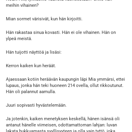
meihin vihainen?
Mian sormet värisivät, kun hän kirjoitti.
Hän rakastaa sinua kovasti. Hän ei ole vihainen. Hän on
ylpeä meistä.
Hän tuijotti näyttöä ja lisäsi:
Kerron kaiken kun heräät.
Ajaessaan kotiin heräävän kaupungin läpi Mia ymmärsi, ettei
lupaus, jonka hän teki huoneen 214 ovella, ollut rikkoutunut.
Hän oli palannut aamulla.
Juuri sopivasti hyvästelemään.
Ja jotenkin, kaiken menetyksen keskellä, hänen isänsä oli
antanut hänelle viimeisen, odottamattoman lahjan: luvan
lakata hukkuamasta syyllisyyteen ja olla vain tyttö, joka