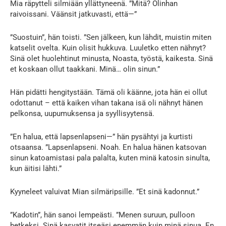
Mia räpytteli silmiään yllättyneenä. ”Mitä? Olinhan
raivoissani. Väänsit jatkuvasti, että—”
”Suostuin”, hän toisti. ”Sen jälkeen, kun lähdit, muistin miten
katselit ovelta. Kuin olisit hukkuva. Luuletko etten nähnyt?
Sinä olet huolehtinut minusta, Noasta, työstä, kaikesta. Sinä
et koskaan ollut taakkani. Minä… olin sinun.”
Hän pidätti hengitystään. Tämä oli käänne, jota hän ei ollut
odottanut – että kaiken vihan takana isä oli nähnyt hänen
pelkonsa, uupumuksensa ja syyllisyytensä.
”En halua, että lapsenlapseni—” hän pysähtyi ja kurtisti
otsaansa. ”Lapsenlapseni. Noah. En halua hänen katsovan
sinun katoamistasi pala palalta, kuten minä katosin sinulta,
kun äitisi lähti.”
Kyyneleet valuivat Mian silmäripsille. ”Et sinä kadonnut.”
”Kadotin”, hän sanoi lempeästi. ”Menen suruun, pulloon
hetkeksi. Sinä kasvatit itseäsi enemmän kuin minä sinua. En