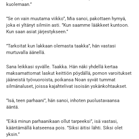
kuolemaan.”
”Se on vain muutama viikko”, Mia sanoi, pakottaen hymyä,
joka ei yltänyt silmiin asti. ”Kun saamme lääkkeet kuntoon.
Kun saan asiat järjestykseen.”
”Tarkoitat kun lakkaan olemasta taakka”, hän vastasi
murtuvalla äänellä.
Sana leikkasi syvälle. Taakka. Hän näki yhdellä kertaa
maksamattomat laskut keittiön pöydällä, pomon varoitukset
jääneistä työvuoroista, poikansa Noan syvät tummat
silmänaluset, joissa kajahtelivat isoisän yskänkohtaukset.
”Isä, teen parhaani”, hän sanoi, inhoten puolustavaansa
ääntä.
”Eikä minun parhaanikaan ollut tarpeeksi”, isä vastasi,
kääntämällä katseensa pois. ”Siksi äitisi lähti. Siksi olet
yksin.”