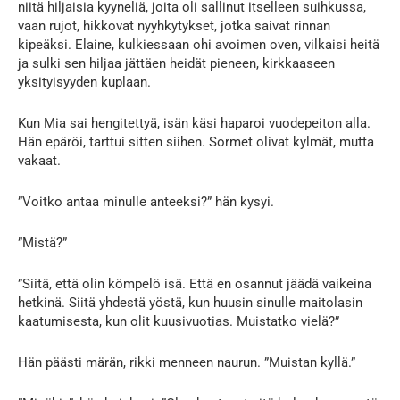
niitä hiljaisia kyyneliä, joita oli sallinut itselleen suihkussa,
vaan rujot, hikkovat nyyhkytykset, jotka saivat rinnan
kipeäksi. Elaine, kulkiessaan ohi avoimen oven, vilkaisi heitä
ja sulki sen hiljaa jättäen heidät pieneen, kirkkaaseen
yksityisyyden kuplaan.
Kun Mia sai hengitettyä, isän käsi haparoi vuodepeiton alla.
Hän epäröi, tarttui sitten siihen. Sormet olivat kylmät, mutta
vakaat.
”Voitko antaa minulle anteeksi?” hän kysyi.
”Mistä?”
”Siitä, että olin kömpelö isä. Että en osannut jäädä vaikeina
hetkinä. Siitä yhdestä yöstä, kun huusin sinulle maitolasin
kaatumisesta, kun olit kuusivuotias. Muistatko vielä?”
Hän päästi märän, rikki menneen naurun. ”Muistan kyllä.”