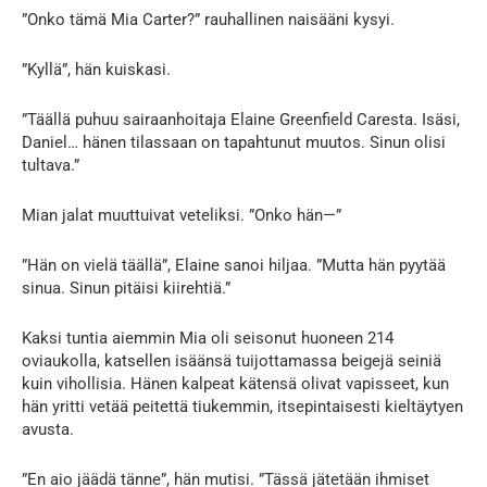
”Onko tämä Mia Carter?” rauhallinen naisääni kysyi.
”Kyllä”, hän kuiskasi.
”Täällä puhuu sairaanhoitaja Elaine Greenfield Caresta. Isäsi,
Daniel… hänen tilassaan on tapahtunut muutos. Sinun olisi
tultava.”
Mian jalat muuttuivat veteliksi. ”Onko hän—”
”Hän on vielä täällä”, Elaine sanoi hiljaa. ”Mutta hän pyytää
sinua. Sinun pitäisi kiirehtiä.”
Kaksi tuntia aiemmin Mia oli seisonut huoneen 214
oviaukolla, katsellen isäänsä tuijottamassa beigejä seiniä
kuin vihollisia. Hänen kalpeat kätensä olivat vapisseet, kun
hän yritti vetää peitettä tiukemmin, itsepintaisesti kieltäytyen
avusta.
”En aio jäädä tänne”, hän mutisi. ”Tässä jätetään ihmiset