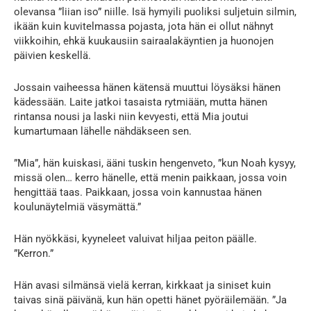
olevansa ”liian iso” niille. Isä hymyili puoliksi suljetuin silmin,
ikään kuin kuvitelmassa pojasta, jota hän ei ollut nähnyt
viikkoihin, ehkä kuukausiin sairaalakäyntien ja huonojen
päivien keskellä.
Jossain vaiheessa hänen kätensä muuttui löysäksi hänen
kädessään. Laite jatkoi tasaista rytmiään, mutta hänen
rintansa nousi ja laski niin kevyesti, että Mia joutui
kumartumaan lähelle nähdäkseen sen.
”Mia”, hän kuiskasi, ääni tuskin hengenveto, ”kun Noah kysyy,
missä olen… kerro hänelle, että menin paikkaan, jossa voin
hengittää taas. Paikkaan, jossa voin kannustaa hänen
koulunäytelmiä väsymättä.”
Hän nyökkäsi, kyyneleet valuivat hiljaa peiton päälle.
”Kerron.”
Hän avasi silmänsä vielä kerran, kirkkaat ja siniset kuin
taivas sinä päivänä, kun hän opetti hänet pyöräilemään. ”Ja