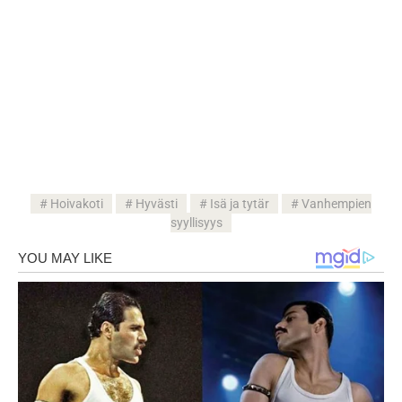
Hoivakoti
Hyvästi
Isä ja tytär
Vanhempien
syyllisyys