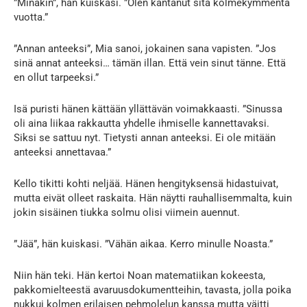
”Minäkin”, hän kuiskasi. ”Olen kantanut sitä kolmekymmentä
vuotta.”
”Annan anteeksi”, Mia sanoi, jokainen sana vapisten. ”Jos
sinä annat anteeksi… tämän illan. Että vein sinut tänne. Että
en ollut tarpeeksi.”
Isä puristi hänen kättään yllättävän voimakkaasti. ”Sinussa
oli aina liikaa rakkautta yhdelle ihmiselle kannettavaksi.
Siksi se sattuu nyt. Tietysti annan anteeksi. Ei ole mitään
anteeksi annettavaa.”
Kello tikitti kohti neljää. Hänen hengityksensä hidastuivat,
mutta eivät olleet raskaita. Hän näytti rauhallisemmalta, kuin
jokin sisäinen tiukka solmu olisi viimein auennut.
”Jää”, hän kuiskasi. ”Vähän aikaa. Kerro minulle Noasta.”
Niin hän teki. Hän kertoi Noan matematiikan kokeesta,
pakkomielteestä avaruusdokumentteihin, tavasta, jolla poika
nukkui kolmen erilaisen pehmolelun kanssa mutta väitti