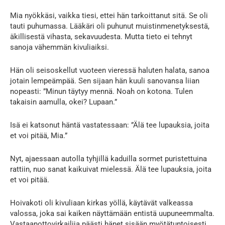
Mia nyökkäsi, vaikka tiesi, ettei hän tarkoittanut sitä. Se oli
tauti puhumassa. Lääkäri oli puhunut muistinmenetyksestä,
äkillisestä vihasta, sekavuudesta. Mutta tieto ei tehnyt
sanoja vähemmän kivuliaiksi.
Hän oli seisoskellut vuoteen vieressä haluten halata, sanoa
jotain lempeämpää. Sen sijaan hän kuuli sanovansa liian
nopeasti: ”Minun täytyy mennä. Noah on kotona. Tulen
takaisin aamulla, okei? Lupaan.”
Isä ei katsonut häntä vastatessaan: ”Älä tee lupauksia, joita
et voi pitää, Mia.”
Nyt, ajaessaan autolla tyhjillä kaduilla sormet puristettuina
rattiin, nuo sanat kaikuivat mielessä. Älä tee lupauksia, joita
et voi pitää.
Hoivakoti oli kivuliaan kirkas yöllä, käytävät valkeassa
valossa, joka sai kaiken näyttämään entistä uupuneemmalta.
Vastaanottovirkailija päästi hänet sisään myötätuntoisesti