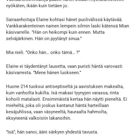
nyökäten, ikään kuin tietäen jo.
Sairaanhoitaja Elaine kohtasi hänet puolivälissä käytävää.
Vankkarakenteinen nainen lempein silmin laski kätensä Mian
käsivarrelle. ”Hän on heikompi kuin ennen. Mutta
selväjärkinen. Hän on pyytänyt sinua.”
Mia nieli. ”Onko hän… onko tämä… ?”
Elaine ei täydentänyt lausetta, vaan puristi häntä varovasti
käsivarresta. ”Mene hänen luokseen.”
Huone 214 tuoksui antiseptiseltä ja aavistuksen makealta,
kuin vanhoilta kukilta. Isä makasi tyynyjen varassa, rinta
kohoili matalasti. Ensimmäistä kertaa hän näytti pieneltä. Ei
mieheltä, joka oli joskus kantanut häntä harteillaan
kesäjuhlissa, vaan väsyneeltä, hauraalta hahmolta,
eksyneenä valkoisiin lakanoihin.
”Isä”, hän sanoi, ääni särkyen yhdestä tavusta.