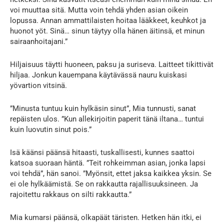
voi muuttaa sitä. Mutta voin tehdä yhden asian oikein
lopussa. Annan ammattilaisten hoitaa lääkkeet, keuhkot ja
huonot yöt. Sinä… sinun täytyy olla hänen äitinsä, et minun
sairaanhoitajani.”
Hiljaisuus täytti huoneen, paksu ja suriseva. Laitteet tikittivät
hiljaa. Jonkun kauempana käytävässä nauru kuiskasi
yövartion vitsinä.
”Minusta tuntuu kuin hylkäsin sinut”, Mia tunnusti, sanat
repäisten ulos. ”Kun allekirjoitin paperit tänä iltana… tuntui
kuin luovutin sinut pois.”
Isä käänsi päänsä hitaasti, tuskallisesti, kunnes saattoi
katsoa suoraan häntä. ”Teit rohkeimman asian, jonka lapsi
voi tehdä”, hän sanoi. ”Myönsit, ettet jaksa kaikkea yksin. Se
ei ole hylkäämistä. Se on rakkautta rajallisuuksineen. Ja
rajoitettu rakkaus on silti rakkautta.”
Mia kumarsi päänsä, olkapäät täristen. Hetken hän itki, ei