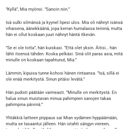
”Kyllä”, Mia myönsi. ”Sanoin niin.”
Isä sulki silmänsä ja kyynel lipesi ulos. Mia oli nähnyt isänsä
vihaisena, äänekkäänä, jopa kerran humalassa teininä, mutta
hän ei ollut koskaan juuri nähnyt häntä itkevän.
”Se ei ole totta”, hän kuiskasi. ”Että olet yksin. Äitisi… hän
lähti itsensä tähden. Koska pelkäsi. Sinä olit paras asia, mitä
minulle on koskaan tapahtunut, Mia.”
Lämmin, kipuisa tunne kohosi hänen rintaansa. ”Isä, sillä ei
ole enää merkitystä. Sinun pitäisi levätä.”
Hän pudisti päätään vaimeasti. ”Minulle on merkitystä. En
halua sinun muistavan minua pahimpien sanojen takaa
pahimpina päivinä.”
Yhtäkkiä laitteen piippaus sai Mian sydämen hyppäämään,
mutta se tasaantui jälleen. Hän istahti sängyn viereen,