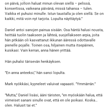
on päivä, jolloin haluat minun olevan siellä – pelissä,
konsertissa, vaikeana päivänä, missä tahansa – tulen.
Vaikka et puhuisi minulle. Istun taustalla ja olen siellä. Se on
kaikki, mitä voin nyt tarjota. Lopulta näyttäytyä.”
Daniel antoi sanojen painua sisään. Osa häntä halusi nousta,
heittää tuolin taakseen ja lähteä, suojellakseen arpia, joita
hän pitkään oli kasvattanut ikkunan ääressä odottavalle
pienelle pojalle. Toinen osa, hiljainen mutta itsepäinen,
kuiskasi: Vain kerran, anna hänen yrittää.
Hän puhalsi tärisevän henkäyksen.
”En anna anteeksi,” hän sanoi lopulta.
Mark nyökkäsi, kyyneleet valuivat vapaasti. ”Ymmärrän.”
”Mutta,” Daniel lisäsi, ääni täristen, ”en myöskään halua, että
viimeiset sanani sinulle ovat, että en ole poikasi. Koska…
olen. Halusit tai et.”