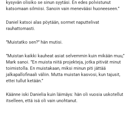
kysyvän olisiko se sinun syytäsi. En edes polvistunut
katsomaan silmiisi. Sanoin vain menevääsi huoneeseen.”
Daniel katsoi alas pöytään, sormet naputtelivat
rauhattomasti.
”Muistatko sen?” hän mutisi.
”Muistan kaikki kauheat asiat selvemmin kuin mikään muu,”
Mark sanoi. ”En muista niitä projekteja, jotka pitivät minut
toimistolla. En muistakaan, miksi minun piti jättää
jalkapallofinaali väliin. Mutta muistan kasvosi, kun tajusit,
ettei tullut ketään.”
Käänne iski Danielia kuin läimäys: hän oli vuosia uskotellut
itselleen, että isä oli vain unohtanut.