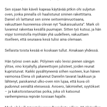
Sen sijaan hän käveli kapeaa käytävää pitkin ohi suljetun
oven, jonka pinnalla oli haalistunut sininen rakettitarra.
Daniel oli laittanut sen sinne seitsemänvuotiaana,
vakuuttaen huoneensa olevan nyt ”laukaisualusta”. Mark oli
luvannut rakentaa kesällä puumajan. Sitten työ kutsui, ja hän
viipyi toimistolla myöhään yhä uudelleen, vakuuttaen
itselleen, että seuraava kesä tulisi aina olemaan.
Sellaista toista kesää ei koskaan tullut. Ainakaan yhdessä.
Hän työnsi oven auki. Pölyinen valo levisi pienen sängyn
ylitse, vino kirjahylly, planeettojen julisteet, joiden reunat
kupristuivat. Kaikki pysähtyneenä siihen vuoteen, kun hänen
vaimonsa Elena oli pakannut Danielin tavarat laukkuun ja
lähtenyt, paiskannut ulko-oven niin lujaa, että kuva oli
pudonnut seinältä eteisessä. Avioero, lakimiehet, syytökset
– ja kaksitoistavuotias poika, joka oli katsonut
vanhempiensa repivän toisiaan hajalle.