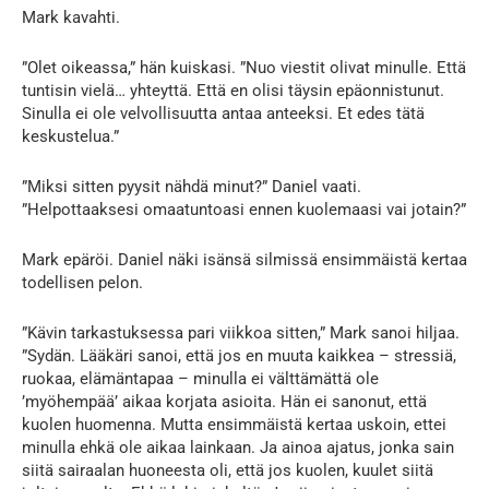
Mark kavahti.
”Olet oikeassa,” hän kuiskasi. ”Nuo viestit olivat minulle. Että
tuntisin vielä… yhteyttä. Että en olisi täysin epäonnistunut.
Sinulla ei ole velvollisuutta antaa anteeksi. Et edes tätä
keskustelua.”
”Miksi sitten pyysit nähdä minut?” Daniel vaati.
”Helpottaaksesi omaatuntoasi ennen kuolemaasi vai jotain?”
Mark epäröi. Daniel näki isänsä silmissä ensimmäistä kertaa
todellisen pelon.
”Kävin tarkastuksessa pari viikkoa sitten,” Mark sanoi hiljaa.
”Sydän. Lääkäri sanoi, että jos en muuta kaikkea – stressiä,
ruokaa, elämäntapaa – minulla ei välttämättä ole
’myöhempää’ aikaa korjata asioita. Hän ei sanonut, että
kuolen huomenna. Mutta ensimmäistä kertaa uskoin, ettei
minulla ehkä ole aikaa lainkaan. Ja ainoa ajatus, jonka sain
siitä sairaalan huoneesta oli, että jos kuolen, kuulet siitä