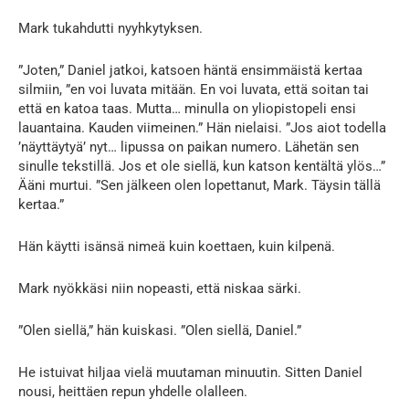
Mark tukahdutti nyyhkytyksen.
”Joten,” Daniel jatkoi, katsoen häntä ensimmäistä kertaa
silmiin, ”en voi luvata mitään. En voi luvata, että soitan tai
että en katoa taas. Mutta… minulla on yliopistopeli ensi
lauantaina. Kauden viimeinen.” Hän nielaisi. ”Jos aiot todella
’näyttäytyä’ nyt… lipussa on paikan numero. Lähetän sen
sinulle tekstillä. Jos et ole siellä, kun katson kentältä ylös…”
Ääni murtui. ”Sen jälkeen olen lopettanut, Mark. Täysin tällä
kertaa.”
Hän käytti isänsä nimeä kuin koettaen, kuin kilpenä.
Mark nyökkäsi niin nopeasti, että niskaa särki.
”Olen siellä,” hän kuiskasi. ”Olen siellä, Daniel.”
He istuivat hiljaa vielä muutaman minuutin. Sitten Daniel
nousi, heittäen repun yhdelle olalleen.