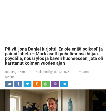
Päivä, jona Daniel kirjoitti ’En ole enää poikasi’ ja
painoi lähetä – Mark asetti puhelimensa hiljaa
pöydälle, nousi ylös ja käveli huoneeseen, jota oli
karttanut kolmen vuoden ajan
Reading:
15 min
Published by:
09.12.2025
Draama
Marina