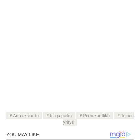
Anteeksianto
Isä ja poika
Perhekonflikti
Toinen
yritys