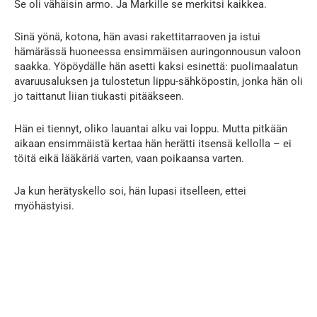
Se oli vähäisin armo. Ja Markille se merkitsi kaikkea.
Sinä yönä, kotona, hän avasi rakettitarraoven ja istui
hämärässä huoneessa ensimmäisen auringonnousun valoon
saakka. Yöpöydälle hän asetti kaksi esinettä: puolimaalatun
avaruusaluksen ja tulostetun lippu-sähköpostin, jonka hän oli
jo taittanut liian tiukasti pitääkseen.
Hän ei tiennyt, oliko lauantai alku vai loppu. Mutta pitkään
aikaan ensimmäistä kertaa hän herätti itsensä kellolla – ei
töitä eikä lääkäriä varten, vaan poikaansa varten.
Ja kun herätyskello soi, hän lupasi itselleen, ettei
myöhästyisi.