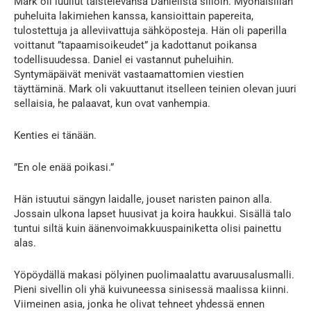
Mark oli luullut taistelevansa Danielista silloin. Myöhäisillan
puheluita lakimiehen kanssa, kansioittain papereita,
tulostettuja ja alleviivattuja sähköposteja. Hän oli paperilla
voittanut ”tapaamisoikeudet” ja kadottanut poikansa
todellisuudessa. Daniel ei vastannut puheluihin.
Syntymäpäivät menivät vastaamattomien viestien
täyttäminä. Mark oli vakuuttanut itselleen teinien olevan juuri
sellaisia, he palaavat, kun ovat vanhempia.
Kenties ei tänään.
”En ole enää poikasi.”
Hän istuutui sängyn laidalle, jouset naristen painon alla.
Jossain ulkona lapset huusivat ja koira haukkui. Sisällä talo
tuntui siltä kuin äänenvoimakkuuspainiketta olisi painettu
alas.
Yöpöydällä makasi pölyinen puolimaalattu avaruusalusmalli.
Pieni sivellin oli yhä kuivuneessa sinisessä maalissa kiinni.
Viimeinen asia, jonka he olivat tehneet yhdessä ennen