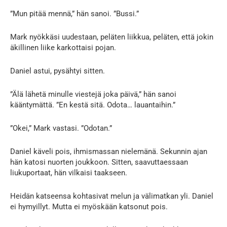
”Mun pitää mennä,” hän sanoi. ”Bussi.”
Mark nyökkäsi uudestaan, peläten liikkua, peläten, että jokin
äkillinen liike karkottaisi pojan.
Daniel astui, pysähtyi sitten.
”Älä lähetä minulle viestejä joka päivä,” hän sanoi
kääntymättä. ”En kestä sitä. Odota… lauantaihin.”
”Okei,” Mark vastasi. ”Odotan.”
Daniel käveli pois, ihmismassan nielemänä. Sekunnin ajan
hän katosi nuorten joukkoon. Sitten, saavuttaessaan
liukuportaat, hän vilkaisi taakseen.
Heidän katseensa kohtasivat melun ja välimatkan yli. Daniel
ei hymyillyt. Mutta ei myöskään katsonut pois.