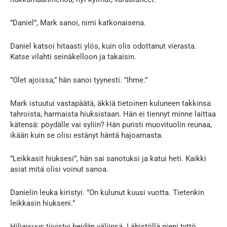
”Daniel”, Mark sanoi, nimi katkonaisena.
Daniel katsoi hitaasti ylös, kuin olis odottanut vierasta.
Katse vilahti seinäkelloon ja takaisin.
”Olet ajoissa,” hän sanoi tyynesti. ”Ihme.”
Mark istuutui vastapäätä, äkkiä tietoinen kuluneen takkinsa
tahroista, harmaista hiuksistaan. Hän ei tiennyt minne laittaa
kätensä: pöydälle vai syliin? Hän puristi muovituolin reunaa,
ikään kuin se olisi estänyt häntä hajoamasta.
”Leikkasit hiuksesi”, hän sai sanotuksi ja katui heti. Kaikki
asiat mitä olisi voinut sanoa.
Danielin leuka kiristyi. ”On kulunut kuusi vuotta. Tietenkin
leikkasin hiukseni.”
Hiljaisuus tiivistyi heidän väliinsä. Lähistöllä pieni tyttö