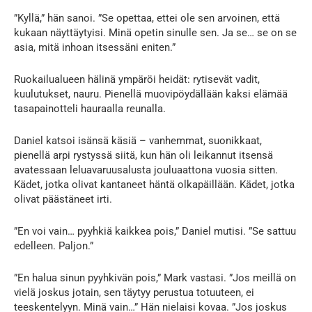
”Kyllä,” hän sanoi. ”Se opettaa, ettei ole sen arvoinen, että
kukaan näyttäytyisi. Minä opetin sinulle sen. Ja se… se on se
asia, mitä inhoan itsessäni eniten.”
Ruokailualueen hälinä ympäröi heidät: rytisevät vadit,
kuulutukset, nauru. Pienellä muovipöydällään kaksi elämää
tasapainotteli hauraalla reunalla.
Daniel katsoi isänsä käsiä – vanhemmat, suonikkaat,
pienellä arpi rystyssä siitä, kun hän oli leikannut itsensä
avatessaan leluavaruusalusta jouluaattona vuosia sitten.
Kädet, jotka olivat kantaneet häntä olkapäillään. Kädet, jotka
olivat päästäneet irti.
”En voi vain… pyyhkiä kaikkea pois,” Daniel mutisi. ”Se sattuu
edelleen. Paljon.”
”En halua sinun pyyhkivän pois,” Mark vastasi. ”Jos meillä on
vielä joskus jotain, sen täytyy perustua totuuteen, ei
teeskentelyyn. Minä vain…” Hän nielaisi kovaa. ”Jos joskus