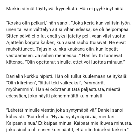
Markin silmät täyttyivät kyynelistä. Hän ei pyyhkinyt niitä.
”Koska olin pelkuri,” hän sanoi. ”Joka kerta kun valitsin työn,
unen tai vain välttelyn äitisi vihan edessä, se oli helpompaa.
Sitten päivä ei ollut enää yksi jätetty peli, vaan viisi vuotta.
Ajattelin korjata kaiken, kun asiat rauhoittuisivat. Ne eivät
rauhoittuneet. Tajusin kuinka kaukana olin, kun lopetit
vastaamisen. Ja siihen mennessä…” Hän levitti tärisevät
kätensä. ”Olin opettanut sinulle, ettet voi luottaa minuun.”
Danielin kurkku nipisti. Hän oli tullut kuulemaan selityksiä:
”Olin kiireinen”, ”äitisi teki vaikeaksi”, ”ymmärrät
myöhemmin”. Hän ei odottanut tätä paljastusta, miestä
edessään, joka näytti pienemmältä kuin muisti.
”Lähetät minulle viestin joka syntymäpäivä,” Daniel sanoi
käheästi. ”Kuin kello. ’Hyvää syntymäpäivää, mestari.
Kaipaan sinua.’ Et kaipaa minua. Kaipaat mielikuvaa minusta,
joka sinulla oli ennen kuin päätit, että olin toiseksi tärkein.”