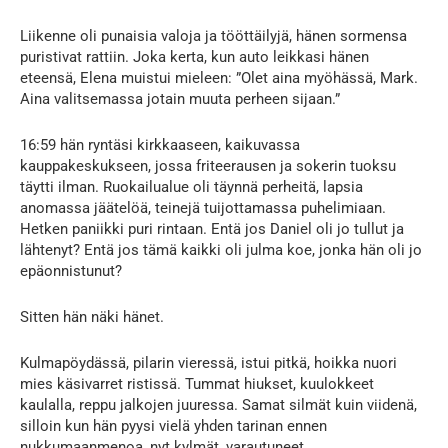
Liikenne oli punaisia valoja ja tööttäilyjä, hänen sormensa
puristivat rattiin. Joka kerta, kun auto leikkasi hänen
eteensä, Elena muistui mieleen: ”Olet aina myöhässä, Mark.
Aina valitsemassa jotain muuta perheen sijaan.”
16:59 hän ryntäsi kirkkaaseen, kaikuvassa
kauppakeskukseen, jossa friteerausen ja sokerin tuoksu
täytti ilman. Ruokailualue oli täynnä perheitä, lapsia
anomassa jäätelöä, teinejä tuijottamassa puhelimiaan.
Hetken paniikki puri rintaan. Entä jos Daniel oli jo tullut ja
lähtenyt? Entä jos tämä kaikki oli julma koe, jonka hän oli jo
epäonnistunut?
Sitten hän näki hänet.
Kulmapöydässä, pilarin vieressä, istui pitkä, hoikka nuori
mies käsivarret ristissä. Tummat hiukset, kuulokkeet
kaulalla, reppu jalkojen juuressa. Samat silmät kuin viidenä,
silloin kun hän pyysi vielä yhden tarinan ennen
nukkumaanmenoa, nyt kylmät, varautuneet.