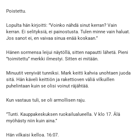
Poistettu.
Lopulta hän kirjoitti: ”Voinko nähdä sinut kerran? Vain
kerran. Ei selityksiä, ei painostusta. Tulen minne vain haluat.
Jos sanot ei, en vaivaa sinua enää koskaan.”
Hänen sormensa leijui näytöllä, sitten napautti lähetä. Pieni
”toimitettu” merkki ilmestyi. Sitten ei mitään.
Minuutit venyivät tunniksi. Mark keitti kahvia unohtaen juoda
sitä. Hän käveli keittiön ja rakettioven väliä vilkuillen
puhelintaan kuin se olisi voinut räjähtää.
Kun vastaus tuli, se oli armollisen raju.
”Tunti. Kauppakeskuksen ruokailualueella. V klo 17. Älä
myöhästy niin kuin aina.”
Hän vilkaisi kelloa. 16:07.