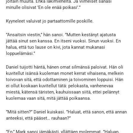
joltain muulta. Ehkä lakimieheltä. Ja viimeiset sanasi
minulle olisivat ’En ole enää poikasi’.”
Kyyneleet valuivat jo partaattomille poskille.
”Ansaitsin viestin,” hän sanoi. ”Mutten kestänyt ajatusta
jättää sinut sen kanssa. En itseni vuoksi. Sinun vuoksi. En
halua, että tuo lause on kivi, jota kannat mukanasi
loppuelämäsi.”
Daniel tuijotti häntä, hänen omat silmänsä paloivat. Hän oli
kuvitellut isänsä kuoleman monet kerrat vihaisena, melkein
toivovan sitä, että odottaminen ja toivominen loppuisi. Hän
ei ollut koskaan kuvitellut tätä: pelokasta, vanhenevaa
miestä, kätensä täristen, kauhuissaan siitä, ettei pelännyt
kuolemaa vaan sitä, mitä jättää poikaansa.
”Mitä sitten?” Daniel kuiskasi. ”Haluat, että sanon, että annan
anteeksi, että pääset… rauhaan?”
”En,” Mark sanoi jämäkästi, yllättäen molemmat. ”Haluan,