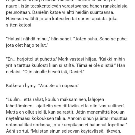
nauroi, isän teeskentelevän varastavansa hänen ranskalaisia
perunoitaan. Danielin katse vilahti heidän suuntaansa.
Hänessä välähti jotain kateuden tai surun tapaista, joka
sitten katosi.
”Halusit nähdä minut,” hän sanoi. ”Joten puhu. Sano se puhe,
jota olet harjoitellut.”
”En… harjoitellut puhetta,” Mark vastasi hiljaa. ”Kaikki mihin
yritin tarttua kuulosti liian siistiltä. Tämä ei ole siistiä.” Hän
nielaisi. ”Olin sinulle hirveä isä, Daniel.”
Katkeran hymy. ”Vau. Se oli nopeaa.”
”Luulin… että rahat, koulun maksaminen, lahjojen
lähettäminen… ajattelin sen riittävän, että olin ’vastuullinen’.
Mutta en ollut siellä, kun sairastit. Jätin menemättä koulun
näytelmääsi kokouksen takia. Annoin sinun ja äitisi muuttua
sotasaaliiksi sodassa, jota kumpikaan ei halunnut lopettaa.”
Ääni sortui. ”Muistan sinun seisovan käytävässä, itkevän,