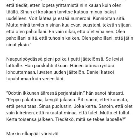
että tiedät, etten lopeta yrittämistä niin kauan kuin olen
täällä. Sinun ei koskaan tarvitse kutsua minua isäksi
uudelleen. Voit lähteä ja estää numeroni. Kunnioitan sitä.
Mutta minä tarvitsin sinun kuulevan, suustani, tekstin sijaan,
että olen pahoillani. En vain siksi, että olet vihainen. Olen
pahoillani siitä, että tuhosin kaiken. Olen pahoillani, että jätin
sinut yksin.”
Naapuripöydässä pieni poika tiputti jäätelönsä. Se levisi
lattialle. Hän purskahti itkuun. Hänen äitinsä ryntäsi
lohduttamaan, luvaten uuden jäätelön. Daniel katsoi
tapahtumaa kuin veden läpi.
”Odotin ikkunan ääressä perjantaisin,” hän sanoi hitaasti.
”Reppu pakattuna, kengät jalassa. Äiti sanoi, ettei kannata,
että perut taas. Sinua puolustin. Joka kerta. Sanoin, että olet
vain kiireinen, että rakastat minua, että tulet. Mutta et tullut.
Kerta toisensa jälkeen. Tiedätkö, mitä se tekee lapselle?”
Markin olkapäät värisivät.