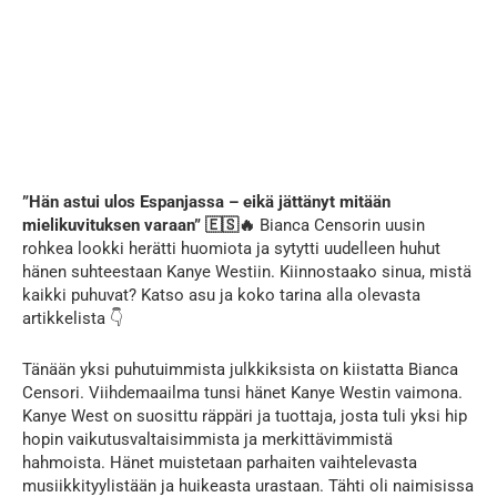
”Hän astui ulos Espanjassa – eikä jättänyt mitään
mielikuvituksen varaan” 🇪🇸🔥
Bianca Censorin uusin
rohkea lookki herätti huomiota ja sytytti uudelleen huhut
hänen suhteestaan Kanye Westiin. Kiinnostaako sinua, mistä
kaikki puhuvat? Katso asu ja koko tarina alla olevasta
artikkelista 👇
Tänään yksi puhutuimmista julkkiksista on kiistatta Bianca
Censori. Viihdemaailma tunsi hänet Kanye Westin vaimona.
Kanye West on suosittu räppäri ja tuottaja, josta tuli yksi hip
hopin vaikutusvaltaisimmista ja merkittävimmistä
hahmoista. Hänet muistetaan parhaiten vaihtelevasta
musiikkityylistään ja huikeasta urastaan. Tähti oli naimisissa