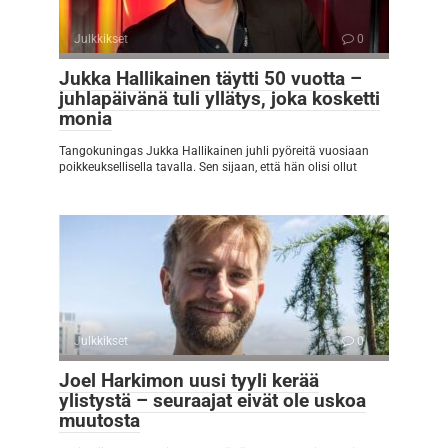
Julkkikset
0
Jukka Hallikainen täytti 50 vuotta –
juhlapäivänä tuli yllätys, joka kosketti
monia
Tangokuningas Jukka Hallikainen juhli pyöreitä vuosiaan
poikkeuksellisella tavalla. Sen sijaan, että hän olisi ollut
Julkkikset
0
Joel Harkimon uusi tyyli kerää
ylistystä – seuraajat eivät ole uskoa
muutosta