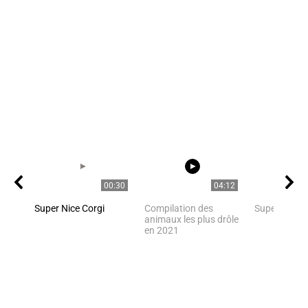
00:30
04:12
Super Nice Corgi
Compilation des
Super Nice C
animaux les plus drôle
en 2021