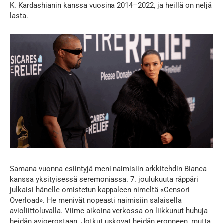
K. Kardashianin kanssa vuosina 2014–2022, ja heillä on neljä
lasta.
Samana vuonna esiintyjä meni naimisiin arkkitehdin Bianca
kanssa yksityisessä seremoniassa. 7. joulukuuta räppäri
julkaisi hänelle omistetun kappaleen nimeltä «Censori
Overload». He menivät nopeasti naimisiin salaisella
avioliittoluvalla. Viime aikoina verkossa on liikkunut huhuja
heidän avioerostaan. Jotkut uskovat heidän eronneen, mutta