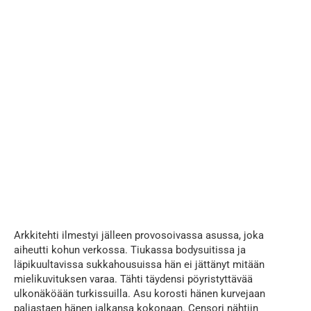
Arkkitehti ilmestyi jälleen provosoivassa asussa, joka
aiheutti kohun verkossa. Tiukassa bodysuitissa ja
läpikuultavissa sukkahousuissa hän ei jättänyt mitään
mielikuvituksen varaa. Tähti täydensi pöyristyttävää
ulkonäköään turkissuilla. Asu korosti hänen kurvejaan
paljastaen hänen jalkansa kokonaan. Censori nähtiin