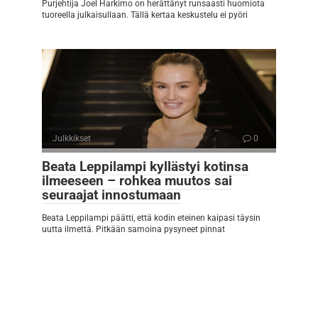
Purjehtija Joel Harkimo on herättänyt runsaasti huomiota
tuoreella julkaisullaan. Tällä kertaa keskustelu ei pyöri
Julkkikset
0
Beata Leppilampi kyllästyi kotinsa
ilmeeseen – rohkea muutos sai
seuraajat innostumaan
Beata Leppilampi päätti, että kodin eteinen kaipasi täysin
uutta ilmettä. Pitkään samoina pysyneet pinnat