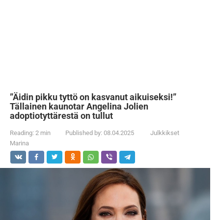
”Äidin pikku tyttö on kasvanut aikuiseksi!”
Tällainen kaunotar Angelina Jolien
adoptiotyttärestä on tullut
Reading:
2 min
Published by:
08.04.2025
Julkkikset
Marina