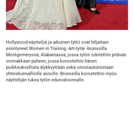
Hollywood-näyttelijä ja aikuinen tyttö ovat hiljattain
esiintyneet Women in Training -äiti-tytär -brunssilla
Montgomeryssä, Alabamassa, jossa tytön odotettiin pitävän
voimakkaan puheen, jossa korostettiin hänen
poikkeuksellista älykkyyttään sekä omistautumistaan
yhteiskunnallisille asioille. Brunssilla korostettiin myös
näyttelijän tukea tytön edunvalvonnalle.