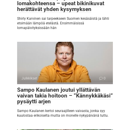
lomakohteensa – upeat bikinikuvat
herättävät yhden kysymyksen
Shirly Karvinen sai tarpeekseen Suomen kesäsäistä ja lähti
etsimään lämpöä etelästä. Ensimmäisissä
lomapäivityksissään hän
Julkkikset
0
Sampo Kaulanen joutui yllättävän
vaivan takia hoitoon – ”Kännykkäkäsi”
pysäytti arjen
Sampo Kaulanen kertoi seuraajilleen vaivasta, jonka syy
kuulostaa erikoiselta mutta on monelle nykypäivänä tuttu.