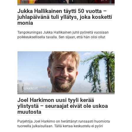
Jukka Hallikainen täytti 50 vuotta –
juhlapäivänä tuli yllätys, joka kosketti
monia
Tangokuningas Jukka Hallikainen juhli pyöreitä vuosiaan
poikkeuksellisella tavalla. Sen sijaan, että hän olisi ollut
Julkkikset
0
Joel Harkimon uusi tyyli kerää
ylistystä – seuraajat eivät ole uskoa
muutosta
Purjehtija Joel Harkimo on herättänyt runsaasti huomiota
tuoreella julkaisullaan. Tällä kertaa keskustelu ei pyöri