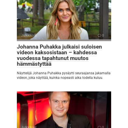
Julkkikset
0
Johanna Puhakka julkaisi suloisen
videon kaksosistaan – kahdessa
vuodessa tapahtunut muutos
hämmästyttää
Näyttelijä Johanna Puhakka pysäytti seuraajansa jakamalla
videon, joka näyttää, kuinka nopeasti aika todella kuluu.
Julkkikset
0