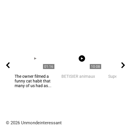
01:16
10:08
The owner filmed a
BETISIER animaux
Super Nice C
funny cat habit that
many of us had as...
© 2026 Unmondeinteressant