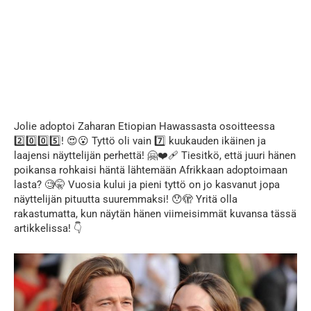
Jolie adoptoi Zaharan Etiopian Hawassasta osoitteessa
2️⃣0️⃣0️⃣5️⃣! 😍😮 Tyttö oli vain 7️⃣ kuukauden ikäinen ja
laajensi näyttelijän perhettä! 🤗❤️‍🩹 Tiesitkö, että juuri hänen
poikansa rohkaisi häntä lähtemään Afrikkaan adoptoimaan
lasta? 🧐🤫 Vuosia kului ja pieni tyttö on jo kasvanut jopa
näyttelijän pituutta suuremmaksi! 😯🫣 Yritä olla
rakastumatta, kun näytän hänen viimeisimmät kuvansa tässä
artikkelissa! 👇